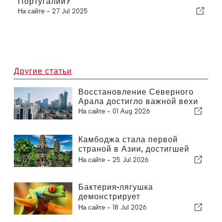
Португалии?
На сайте -
27 Jul 2025
Другие статьи
Восстановление Северного
Арала достигло важной вехи
На сайте -
01 Aug 2026
Камбоджа стала первой
страной в Азии, достигшей
важной вехи в борьбе с ВИЧ
На сайте -
25 Jul 2026
Бактерия-лягушка
демонстрирует
многообещающие результаты
На сайте -
18 Jul 2026
в борьбе с раком