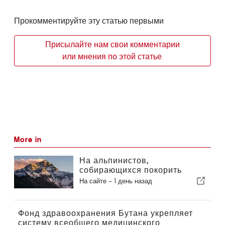
Прокомментируйте эту статью первыми
Присылайте нам свои комментарии
или мнения по этой статье.
More in
На альпинистов,
собирающихся покорить
Эверест, будут
На сайте -
1 день назад
распространяться более
строгие требования к опыту
Фонд здравоохранения Бутана укрепляет
систему всеобщего медицинского