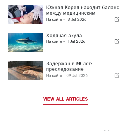
Южная Корея находит баланс
между медицинским
туризмом и государственным
На сайте -
18 Jul 2026
здравоохранением
Ходячая акула
На сайте -
11 Jul 2026
Задержан в 95 лет:
преследование
южнокорейскими властями
На сайте -
09 Jul 2026
религиозного лидера
вызывает международную
тревогу
VIEW ALL ARTICLES