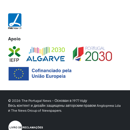
Apoio
© 2026 The Portugal News - Основан в 1977 году
Весь контент и дизайн защищены авторским правом Anglopress Lda
и The News Group of Newspapers.