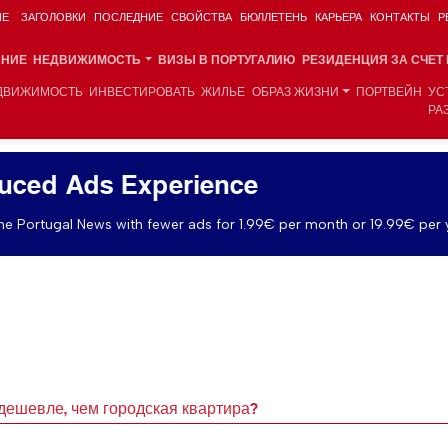
ИЕ
ЗАГОЛОВКИ
ПОСЛЕДНИЕ
СВОЙСТВА
БЮЛЛЕТЕНЬ
КАРЬЕРА
КОНТАКТЫ
Р
АНИЕ
НЕДВИЖИМОСТЬ
ВИЗЫ В ПОРТУГАЛИЮ
РЕЗИДЕНЦИЯ ЗА СЧЕТ
ДВИЖИМОСТЬ
ИНВЕСТИРОВАТЬ
ЖИЛЬЕ
ОБРАЗ ЖИЗНИ
ПОРТВЕЙН
УС
РА
uced Ads Experience
e Portugal News with fewer ads for 1.99€ per month or 19.99€ per 
дешевле, чем городская квартира?