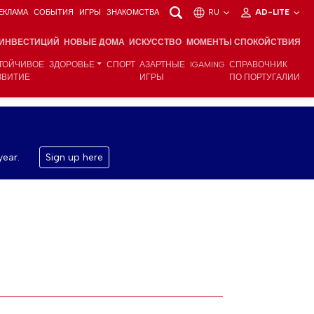
ЕКЛАМА
СОБЫТИЯ
ИГРЫ
ЗНАКОМСТВА
RU
AD-LITE
 ИНВЕСТИЦИЙ
НОВЫЕ ДОМА
ИСКУССТВО
МОМЕНТЫ СПОКОЙСТВИЯ
ТОЙЧИВОЕ
ЗДОРОВЬЕ
СПОРТ
АЗАРТНЫЕ
IGAMING
СПРАВОЧНИК
ЗВИТИЕ
ИГРЫ
ПО ПОРТУГАЛИИ
year.
Sign up here