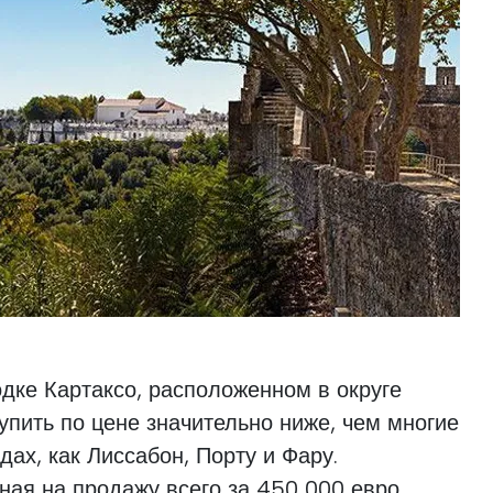
дке Картаксо, расположенном в округе
упить по цене значительно ниже, чем многие
дах, как Лиссабон, Порту и Фару.
ая на продажу всего за 450 000 евро,