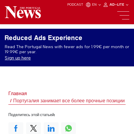
PODCAST
EN
AD-LITE
Reduced Ads Experience
Read The Portugal News with fewer ads for 1.99€ per month or
19.99€ per year.
Sign up here
Главная
Португалия занимает все более прочные позиции в и
Поделитесь этой статьей: