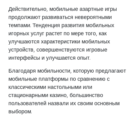
Действительно, мобильные азартные игры
продолжают развиваться невероятными
темпами. Тенденция развития мобильных
игорных услуг растет по мере того, как
улучшаются характеристики мобильных
устройств, совершенствуются игровые
интерфейсы и улучшается опыт.
Благодаря мобильности, которую предлагают
мобильные платформы по сравнению с
классическими настольными или
стационарными казино, большинство
пользователей назвали их своим основным
выбором.