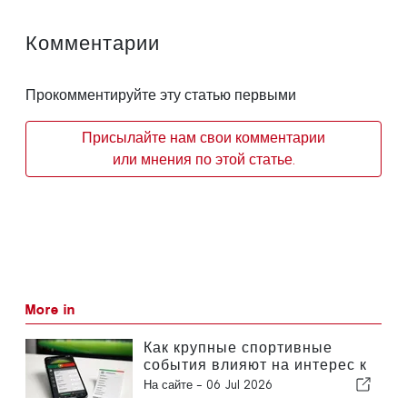
Комментарии
Прокомментируйте эту статью первыми
Присылайте нам свои комментарии
или мнения по этой статье.
More in
Как крупные спортивные
события влияют на интерес к
онлайн-ставкам в Португалии
На сайте -
06 Jul 2026