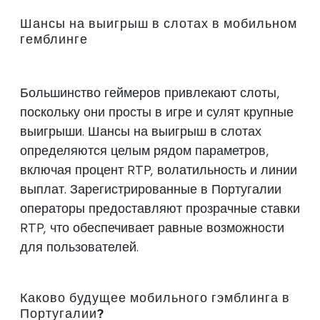
Шансы на выигрыш в слотах в мобильном
гемблинге
Большинство геймеров привлекают слоты,
поскольку они просты в игре и сулят крупные
выигрыши. Шансы на выигрыш в слотах
определяются целым рядом параметров,
включая процент RTP, волатильность и линии
выплат. Зарегистрированные в Португалии
операторы предоставляют прозрачные ставки
RTP, что обеспечивает равные возможности
для пользователей.
Каково будущее мобильного гэмблинга в
Португалии?