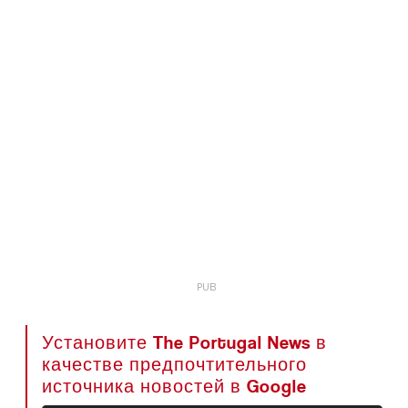
Установите The Portugal News в
качестве предпочтительного
источника новостей в Google