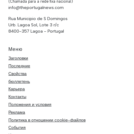
(Chamada para a rede fixa nacional)
info@theportugalnews.com
Rua Municipio de S Domingos
Urb. Lagoa Sol, Lote 3 r/c
8400-357 Lagoa - Portugal
Меню
Заголовки
Последние
Свойства
бюллетень
Карьера
Контакты
Положения и условия
Реклама
Политика в отношении cookie-файлов
События