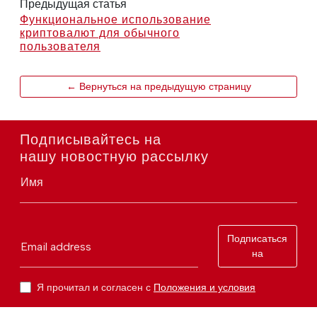
Предыдущая статья
Функциональное использование
криптовалют для обычного
пользователя
← Вернуться на предыдущую страницу
Подписывайтесь на
нашу новостную рассылку
Имя
Подписаться
Email address
на
Я прочитал и согласен с
Положения и условия