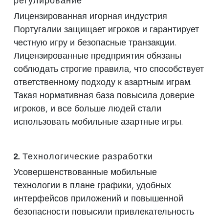
регулирование
Лицензированная игорная индустрия
Португалии защищает игроков и гарантирует
честную игру и безопасные транзакции.
Лицензированные предприятия обязаны
соблюдать строгие правила, что способствует
ответственному подходу к азартным играм.
Такая нормативная база повысила доверие
игроков, и все больше людей стали
использовать мобильные азартные игры.
2. Технологические разработки
Усовершенствованные мобильные
технологии в плане графики, удобных
интерфейсов приложений и повышенной
безопасности повысили привлекательность