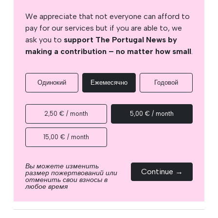
We appreciate that not everyone can afford to
pay for our services but if you are able to, we
ask you to
support The Portugal News by
making a contribution – no matter how small
.
Одинокий
Ежемесячно
Годовой
2,50 € / month
5,00 € / month
15,00 € / month
Вы можете изменить
Continue →
размер пожертвований или
отменить свои взносы в
любое время