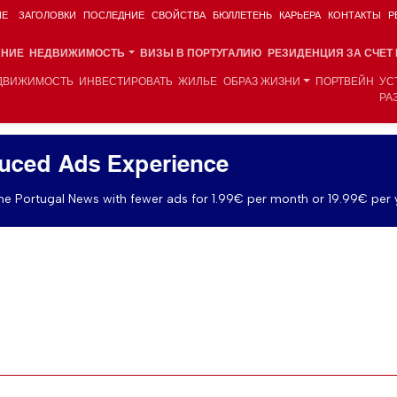
ИЕ
ЗАГОЛОВКИ
ПОСЛЕДНИЕ
СВОЙСТВА
БЮЛЛЕТЕНЬ
КАРЬЕРА
КОНТАКТЫ
Р
АНИЕ
НЕДВИЖИМОСТЬ
ВИЗЫ В ПОРТУГАЛИЮ
РЕЗИДЕНЦИЯ ЗА СЧЕТ
ДВИЖИМОСТЬ
ИНВЕСТИРОВАТЬ
ЖИЛЬЕ
ОБРАЗ ЖИЗНИ
ПОРТВЕЙН
УС
РА
uced Ads Experience
e Portugal News with fewer ads for 1.99€ per month or 19.99€ per 