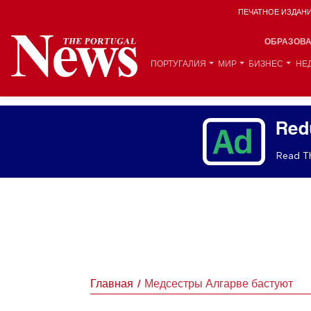
ПЕЧАТНОЕ ИЗДАН
ОБРАЗОВ
ПОРТУГАЛИЯ
МИР
БИЗНЕС
НЕ
Red
Read Th
Главная
Медсестры Алгарве бастуют