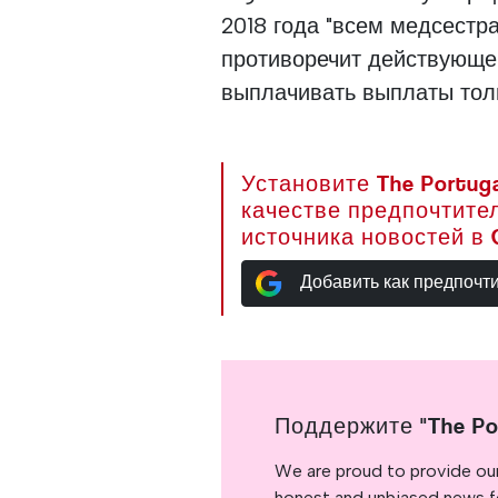
2018 года "всем медсестр
противоречит действующей
выплачивать выплаты толь
Установите The Portuga
качестве предпочтите
источника новостей в 
Добавить как предпочт
Поддержите "The Po
We are proud to provide ou
honest and unbiased news for