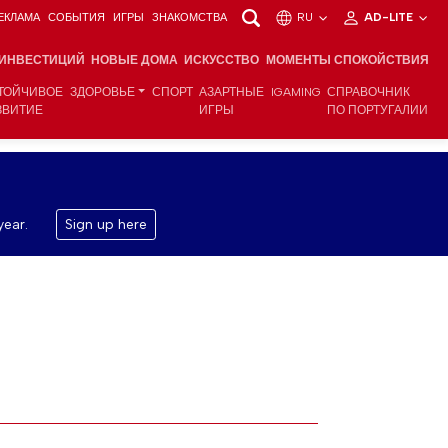
ЕКЛАМА
СОБЫТИЯ
ИГРЫ
ЗНАКОМСТВА
RU
AD-LITE
 ИНВЕСТИЦИЙ
НОВЫЕ ДОМА
ИСКУССТВО
МОМЕНТЫ СПОКОЙСТВИЯ
ТОЙЧИВОЕ
ЗДОРОВЬЕ
СПОРТ
АЗАРТНЫЕ
IGAMING
СПРАВОЧНИК
ЗВИТИЕ
ИГРЫ
ПО ПОРТУГАЛИИ
year.
Sign up here