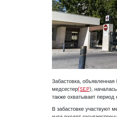
Забастовка, объявленная
медсестер
(SEP
), началас
также охватывает период с
В забастовке участвуют м
куда входят государствен