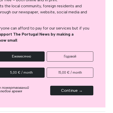
s the local community, foreign residents and
s through our newspaper, website, social media and
yone can afford to pay for our services but if you
upport The Portugal News by making a
how small
.
Ежемесячно
Годовой
5,00 € / month
15,00 € / month
р пожертвований
Continue →
 любое время