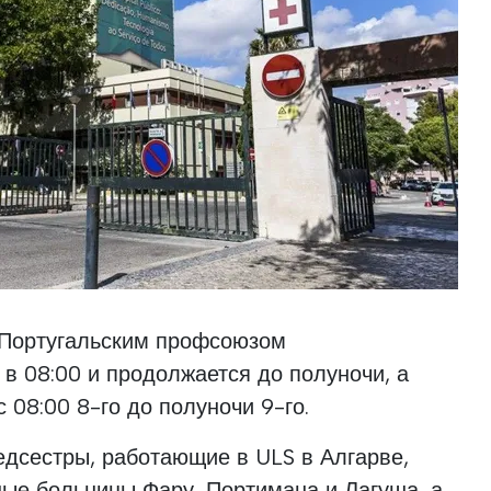
 Португальским профсоюзом
ь в 08:00 и продолжается до полуночи, а
 08:00 8-го до полуночи 9-го.
едсестры, работающие в ULS в Алгарве,
ные больницы Фару, Портимана и Лагуша, а