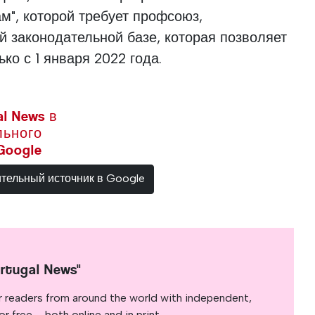
ам", которой требует профсоюз,
 законодательной базе, которая позволяет
ко с 1 января 2022 года.
l News в
льного
Google
ительный источник в Google
rtugal News"
r readers from around the world with independent,
 free – both online and in print.