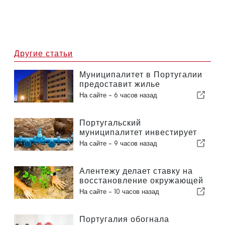
Другие статьи
Муниципалитет в Португалии
предоставит жилье
гражданам
На сайте -
6 часов назад
Португальский
муниципалитет инвестирует
более 190 000 евро в систему
На сайте -
9 часов назад
водоснабжения
Алентежу делает ставку на
восстановление окружающей
среды за счет европейских
На сайте -
10 часов назад
средств
Португалия обогнала