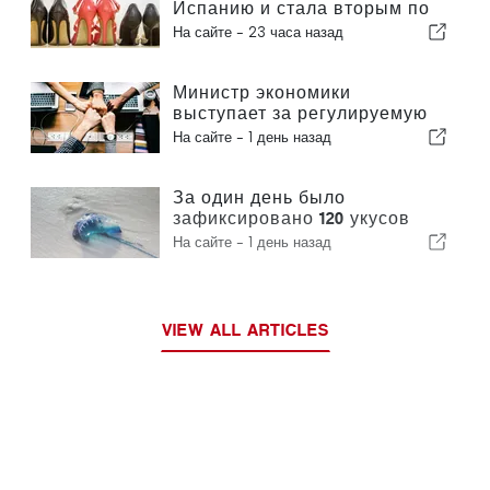
Испанию и стала вторым по
величине производителем
На сайте -
23 часа назад
обуви в Европе
Министр экономики
выступает за регулируемую
интеграцию и гарантирует
На сайте -
1 день назад
иммигрантам ускоренную
процедуру оформления
За один день было
зафиксировано 120 укусов
португальского кораблика
На сайте -
1 день назад
VIEW ALL ARTICLES