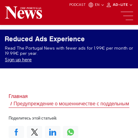
PODCAST
EN
AD-LITE
Reduced Ads Experience
Read The Portugal News with fewer ads for 1.99€ per month or
19.99€ per year.
Sign up here
Главная
Предупреждение о мошенничестве с поддельными а
Поделитесь этой статьей: