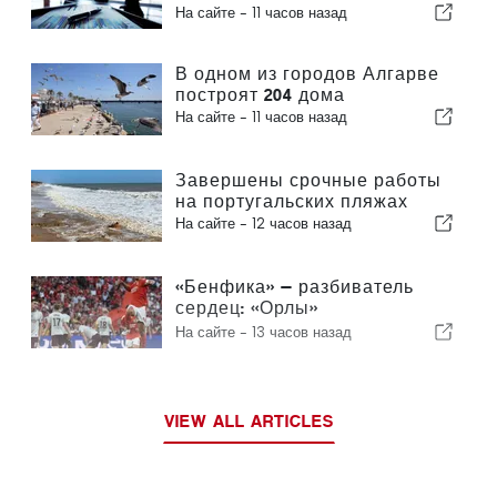
4,2 %
На сайте -
11 часов назад
В одном из городов Алгарве
построят 204 дома
На сайте -
11 часов назад
Завершены срочные работы
на португальских пляжах
На сайте -
12 часов назад
«Бенфика» — разбиватель
сердец: «Орлы»
отправляются в Эдинбург,
На сайте -
13 часов назад
уже практически обеспечив
себе выход в следующий
раунд
VIEW ALL ARTICLES