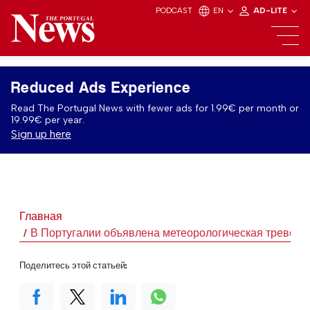
PODCAST
EN
AD-LITE
Reduced Ads Experience
Read The Portugal News with fewer ads for 1.99€ per month or
19.99€ per year.
Sign up here
Главная
В Португалии объявлена метеорологическая тревога 
Поделитесь этой статьей: