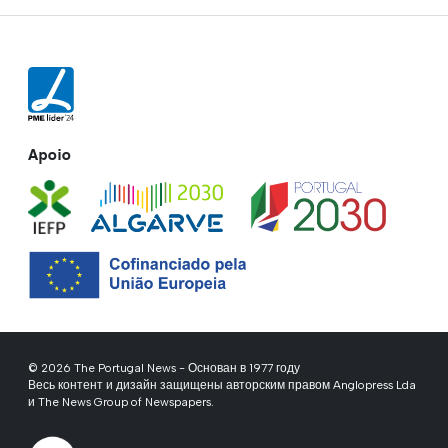
Apoio
© 2026 The Portugal News - Основан в 1977 году
Весь контент и дизайн защищены авторским правом Anglopress Lda
и The News Group of Newspapers.