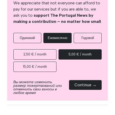
We appreciate that not everyone can afford to
pay for our services but if you are able to, we
ask you to
support The Portugal News by
making a contribution – no matter how small
.
Одинокий
Ежемесячно
Годовой
2,50 € / month
5,00 € / month
15,00 € / month
Вы можете изменить
Continue →
размер пожертвований или
отменить свои взносы в
любое время