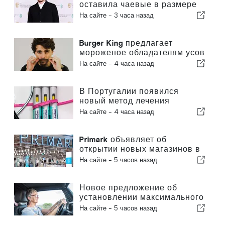
оставила чаевые в размере
200 евро в ресторане в
На сайте -
3 часа назад
Португалии
Burger King предлагает
мороженое обладателям усов
в Португалии
На сайте -
4 часа назад
В Португалии появился
новый метод лечения
ожирения
На сайте -
4 часа назад
Primark объявляет об
открытии новых магазинов в
Португалии
На сайте -
5 часов назад
Новое предложение об
установлении максимального
возраста для вождения
На сайте -
5 часов назад
автомобиля в Португалии