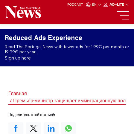
PODCAST
EN
AD-LITE
Reduced Ads Experience
Read The Portugal News with fewer ads for 1.99€ per month or
19.99€ per year.
Sign up here
Главная
Премьер-министр защищает иммиграционную полити
Поделитесь этой статьей: