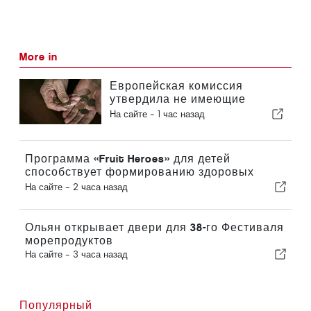
More in
Европейская комиссия
утвердила не имеющие
обязательной силы
На сайте -
1 час назад
рекомендации по
дополнительным пенсионным
накоплениям
Программа «Fruit Heroes» для детей
способствует формированию здоровых
пищевых привычек в школах Алгарве
На сайте -
2 часа назад
Ольян открывает двери для 38-го Фестиваля
морепродуктов
На сайте -
3 часа назад
Популярный