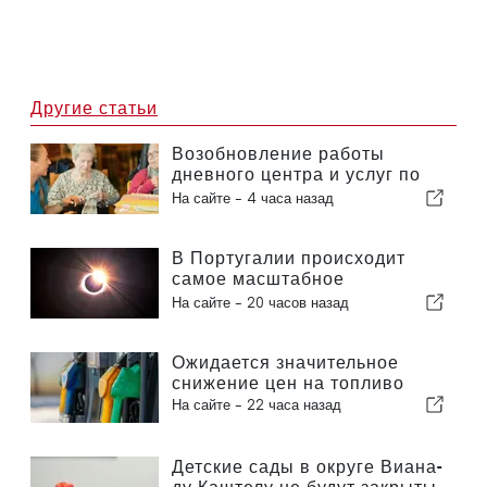
Другие статьи
Возобновление работы
дневного центра и услуг по
оказанию помощи на дому в
На сайте -
4 часа назад
муниципалитете Португалии
В Португалии происходит
самое масштабное
солнечное затмение столетия
На сайте -
20 часов назад
Ожидается значительное
снижение цен на топливо
На сайте -
22 часа назад
Детские сады в округе Виана-