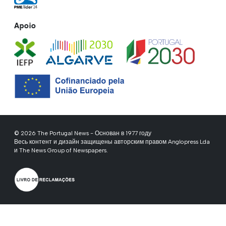
Apoio
© 2026 The Portugal News - Основан в 1977 году
Весь контент и дизайн защищены авторским правом Anglopress Lda
и The News Group of Newspapers.