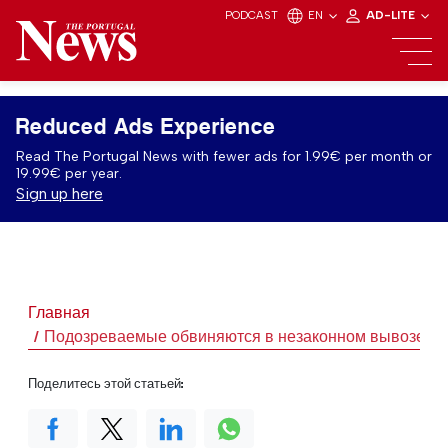
PODCAST
EN
AD-LITE
Reduced Ads Experience
Read The Portugal News with fewer ads for 1.99€ per month or
19.99€ per year.
Sign up here
Главная
Подозреваемые обвиняются в незаконном вывозе соб
Поделитесь этой статьей: