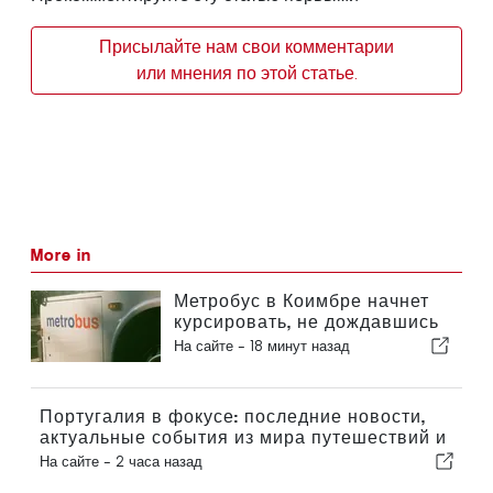
Присылайте нам свои комментарии
или мнения по этой статье.
More in
Метробус в Коимбре начнет
курсировать, не дождавшись
завершения внедрения
На сайте -
18 минут назад
новой функции
Португалия в фокусе: последние новости,
актуальные события из мира путешествий и
главные новости, которые попали в
На сайте -
2 часа назад
заголовки