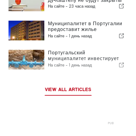
ду-Каштелу не будут закрыты
На сайте -
23 часа назад
Муниципалитет в Португалии
предоставит жилье
гражданам
На сайте -
1 день назад
Португальский
муниципалитет инвестирует
более 190 000 евро в систему
На сайте -
1 день назад
водоснабжения
VIEW ALL ARTICLES