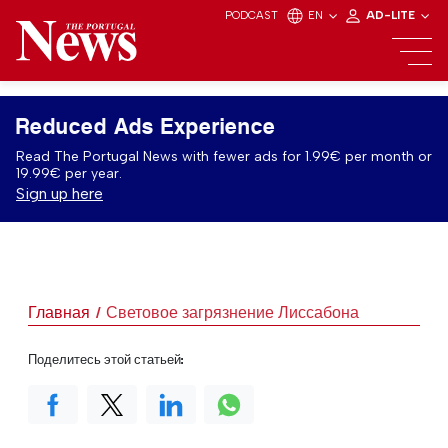
PODCAST
EN
AD-LITE
Reduced Ads Experience
Read The Portugal News with fewer ads for 1.99€ per month or
19.99€ per year.
Sign up here
Главная
Световое загрязнение Лиссабона
Поделитесь этой статьей: