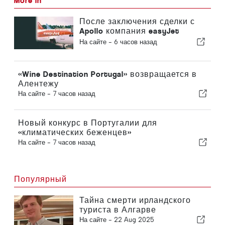
More in
После заключения сделки с
Apollo компания easyJet
приближается к Sun
На сайте -
6 часов назад
«Wine Destination Portugal» возвращается в
Алентежу
На сайте -
7 часов назад
Новый конкурс в Португалии для
«климатических беженцев»
На сайте -
7 часов назад
Популярный
Тайна смерти ирландского
туриста в Алгарве
На сайте -
22 Aug 2025