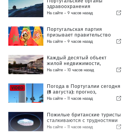
Португальские органы
здравоохранения
предупреждают об опасности
На сайте -
9 часов назад
утопления
Португальская партия
призывает правительство
пересмотреть решение о
На сайте -
9 часов назад
проведении Марокко
Чемпионата мира по футболу
2030 года в связи с кризисом
Каждый десятый объект
вокруг Сеуты
жилой недвижимости,
выставленный на продажу в
На сайте -
10 часов назад
Португалии, продается менее
чем за неделю
Погода в Португалии сегодня
(6 августа): прогноз,
температура и что ожидать
На сайте -
11 часов назад
Пожилые британские туристы
сталкиваются с трудностями
в связи с введением в
На сайте -
11 часов назад
Европейском союзе новых