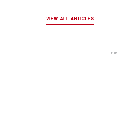
процедур проверки
отпечатков пальцев
VIEW ALL ARTICLES