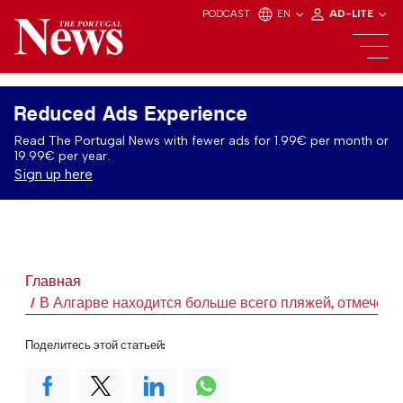
PODCAST
EN
AD-LITE
Reduced Ads Experience
Read The Portugal News with fewer ads for 1.99€ per month or
19.99€ per year.
Sign up here
Главная
В Алгарве находится больше всего пляжей, отмечен
Поделитесь этой статьей: