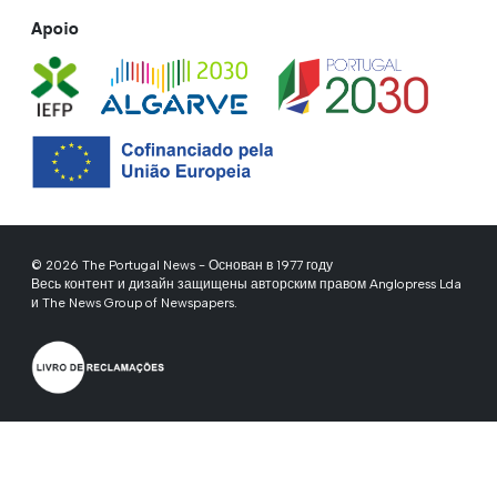
Apoio
© 2026 The Portugal News - Основан в 1977 году
Весь контент и дизайн защищены авторским правом Anglopress Lda
и The News Group of Newspapers.