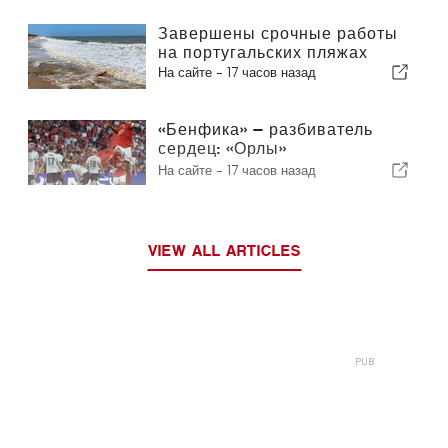
Завершены срочные работы
на португальских пляжах
На сайте -
17 часов назад
«Бенфика» — разбиватель
сердец: «Орлы»
отправляются в Эдинбург,
На сайте -
17 часов назад
уже практически обеспечив
себе выход в следующий
раунд
VIEW ALL ARTICLES