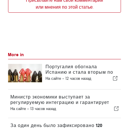
Присылайте нам свои комментарии
или мнения по этой статье.
More in
Португалия обогнала
Испанию и стала вторым по
величине производителем
На сайте -
12 часов назад
обуви в Европе
Министр экономики выступает за
регулируемую интеграцию и гарантирует
иммигрантам ускоренную процедуру
На сайте -
13 часов назад
оформления
За один день было зафиксировано 120