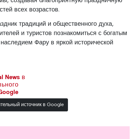
мы, создавая благоприятную праздничную
стей всех возрастов.
аздник традиций и общественного духа,
телей и туристов познакомиться с богатым
 наследием Фару в яркой исторической
l News в
льного
Google
ительный источник в Google