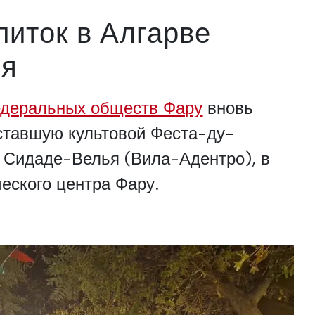
литок в Алгарве
ся
деральных обществ Фару
вновь
ставшую культовой Феста-ду-
 Сидаде-Велья (Вила-Адентро), в
еского центра Фару.