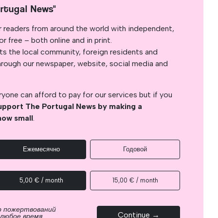
rtugal News"
r readers from around the world with independent,
 free – both online and in print.
s the local community, foreign residents and
s through our newspaper, website, social media and
yone can afford to pay for our services but if you
upport The Portugal News by making a
how small
.
Ежемесячно
Годовой
5,00 € / month
15,00 € / month
р пожертвований
Continue →
 любое время