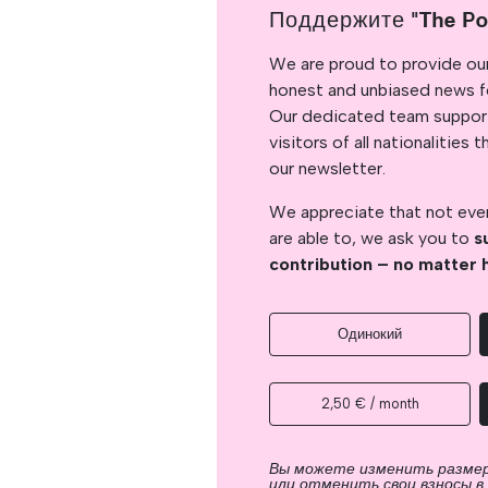
Поддержите "The Po
We are proud to provide ou
honest and unbiased news for
Our dedicated team support
visitors of all nationalitie
our newsletter.
We appreciate that not ever
are able to, we ask you to
s
contribution – no matter 
Одинокий
2,50 € / month
Вы можете изменить разме
или отменить свои взносы в