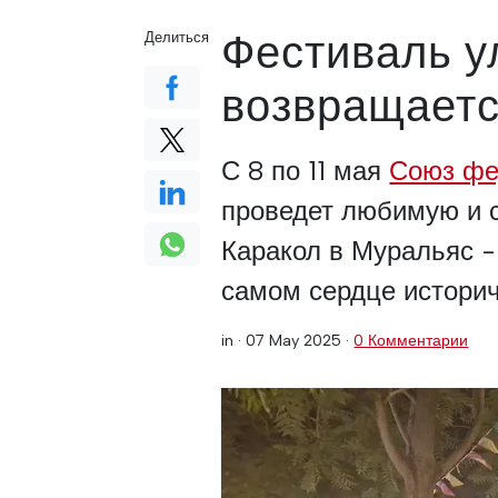
Фестиваль у
Делиться
возвращает
С 8 по 11 мая
Союз фе
проведет любимую и 
Каракол в Муральяс -
самом сердце историч
in ·
07 May 2025
·
0 Комментарии