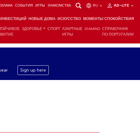
ЕКЛАМА
СОБЫТИЯ
ИГРЫ
ЗНАКОМСТВА
RU
AD-LITE
 ИНВЕСТИЦИЙ
НОВЫЕ ДОМА
ИСКУССТВО
МОМЕНТЫ СПОКОЙСТВИЯ
ТОЙЧИВОЕ
ЗДОРОВЬЕ
СПОРТ
АЗАРТНЫЕ
IGAMING
СПРАВОЧНИК
ЗВИТИЕ
ИГРЫ
ПО ПОРТУГАЛИИ
year.
Sign up here