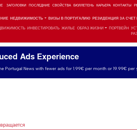
ИЕ
ЗАГОЛОВКИ
ПОСЛЕДНИЕ
СВОЙСТВА
БЮЛЛЕТЕНЬ
КАРЬЕРА
КОНТАКТЫ
Р
АНИЕ
НЕДВИЖИМОСТЬ
ВИЗЫ В ПОРТУГАЛИЮ
РЕЗИДЕНЦИЯ ЗА СЧЕТ
ДВИЖИМОСТЬ
ИНВЕСТИРОВАТЬ
ЖИЛЬЕ
ОБРАЗ ЖИЗНИ
ПОРТВЕЙН
УС
РА
uced Ads Experience
e Portugal News with fewer ads for 1.99€ per month or 19.99€ per 
звращается