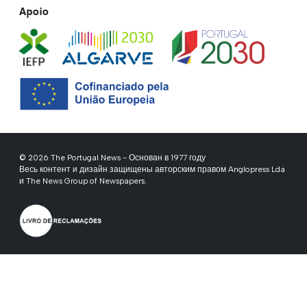
Apoio
© 2026 The Portugal News - Основан в 1977 году
Весь контент и дизайн защищены авторским правом Anglopress Lda
и The News Group of Newspapers.