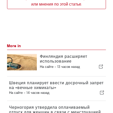
или мнения по этой статье.
More in
Финляндия расширяет
использование
возобновляемых источников
На сайте -
13 часов назад
энергии с помощью
«песчаной батареи»
Швеция планирует ввести досрочный запрет
на «вечные химикаты»
На сайте -
14 часов назад
Черногория утвердила оплачиваемый
отпуск для женщин в связи с менструацией