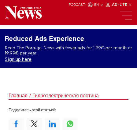
PODCAST
EN
AD-LITE
Reduced Ads Experience
Read The Portugal News with fewer ads for 1.99€ per month or
19.99€ per year.
Sign up here
Главная
Гидроэлектрическая плотина
Поделитесь этой статьей: