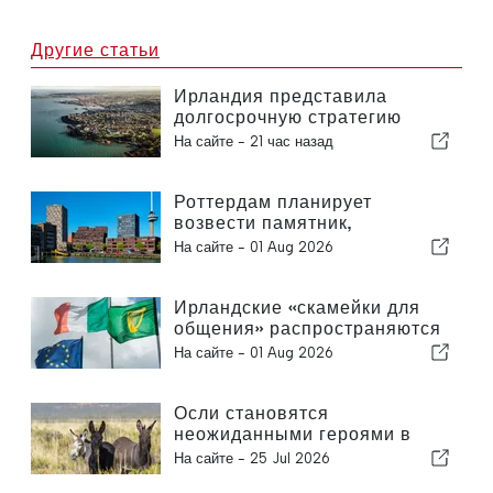
Другие статьи
Ирландия представила
долгосрочную стратегию
развития туризма
На сайте -
21 час назад
Роттердам планирует
возвести памятник,
посвященный экологичным
На сайте -
01 Aug 2026
решениям
Ирландские «скамейки для
общения» распространяются
по всей стране
На сайте -
01 Aug 2026
Осли становятся
неожиданными героями в
борьбе с лесными пожарами
На сайте -
25 Jul 2026