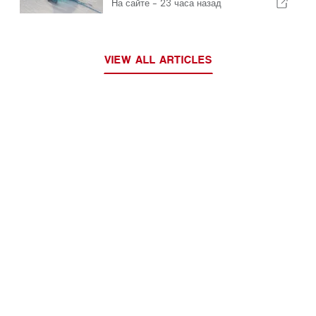
португальского кораблика
На сайте -
23 часа назад
VIEW ALL ARTICLES