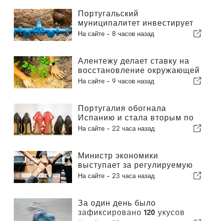
Португальский
муниципалитет инвестирует
более 190 000 евро в систему
На сайте -
8 часов назад
водоснабжения
Алентежу делает ставку на
восстановление окружающей
среды за счет европейских
На сайте -
9 часов назад
средств
Португалия обогнала
Испанию и стала вторым по
величине производителем
На сайте -
22 часа назад
обуви в Европе
Министр экономики
выступает за регулируемую
интеграцию и гарантирует
На сайте -
23 часа назад
иммигрантам ускоренную
процедуру оформления
За один день было
зафиксировано 120 укусов