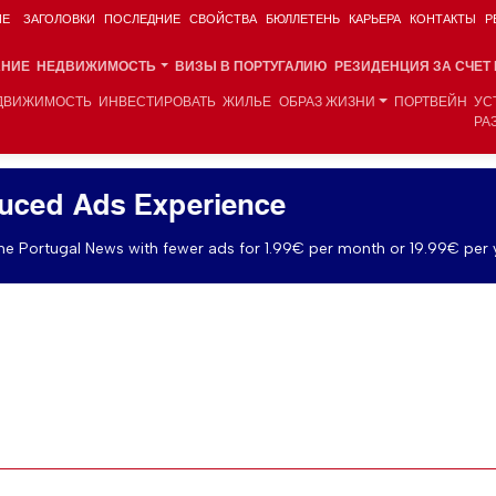
ИЕ
ЗАГОЛОВКИ
ПОСЛЕДНИЕ
СВОЙСТВА
БЮЛЛЕТЕНЬ
КАРЬЕРА
КОНТАКТЫ
Р
АНИЕ
НЕДВИЖИМОСТЬ
ВИЗЫ В ПОРТУГАЛИЮ
РЕЗИДЕНЦИЯ ЗА СЧЕТ
ДВИЖИМОСТЬ
ИНВЕСТИРОВАТЬ
ЖИЛЬЕ
ОБРАЗ ЖИЗНИ
ПОРТВЕЙН
УС
РА
uced Ads Experience
e Portugal News with fewer ads for 1.99€ per month or 19.99€ per 