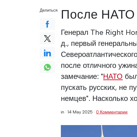
После НАТО
Делиться
Генерал The Right Ho
д., первый генеральн
Североатлантического
после отличного ужин
замечание: "
НАТО
был
пускать русских, не п
немцев". Насколько х
in ·
14 May 2025
·
0 Комментарии