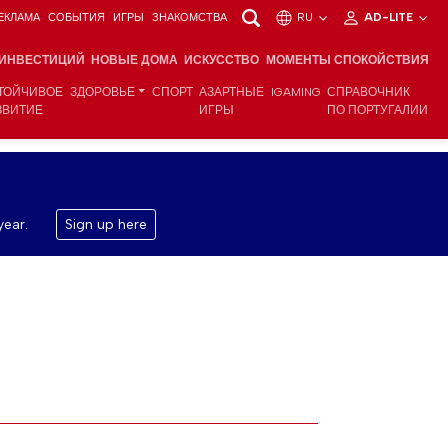
ЕКЛАМА
СОБЫТИЯ
ИГРЫ
ЗНАКОМСТВА
RU
AD-LITE
 ИНВЕСТИЦИЙ
НОВЫЕ ДОМА
ИСКУССТВО
МОМЕНТЫ СПОКОЙСТВИЯ
ТОЙЧИВОЕ
ЗДОРОВЬЕ
СПОРТ
АЗАРТНЫЕ
IGAMING
СПРАВОЧНИК
ЗВИТИЕ
ИГРЫ
ПО ПОРТУГАЛИИ
year.
Sign up here