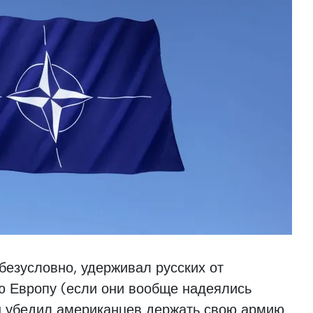
 безусловно, удерживал русских от
ю Европу (если они вообще надеялись
н убедил американцев держать свою армию