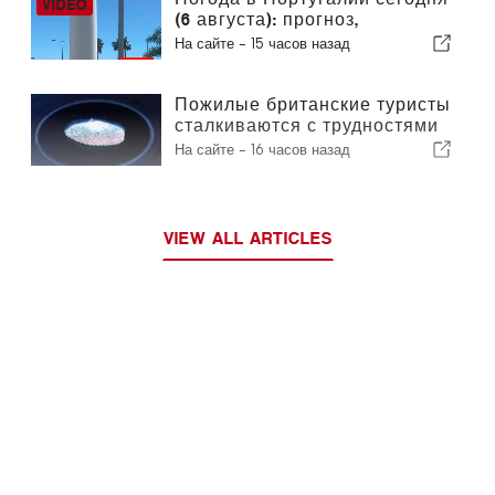
(6 августа): прогноз,
температура и что ожидать
На сайте -
15 часов назад
Пожилые британские туристы
сталкиваются с трудностями
в связи с введением в
На сайте -
16 часов назад
Европейском союзе новых
процедур проверки
отпечатков пальцев
VIEW ALL ARTICLES