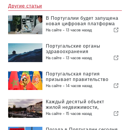
Другие статьи
В Португалии будет запущена
новая цифровая платформа
в сфере здравоохранения
На сайте -
13 часов назад
Португальские органы
здравоохранения
предупреждают об опасности
На сайте -
13 часов назад
утопления
Португальская партия
призывает правительство
пересмотреть решение о
На сайте -
14 часов назад
проведении Марокко
Чемпионата мира по футболу
2030 года в связи с кризисом
Каждый десятый объект
вокруг Сеуты
жилой недвижимости,
выставленный на продажу в
На сайте -
15 часов назад
Португалии, продается менее
чем за неделю
Погода в Португалии сегодня