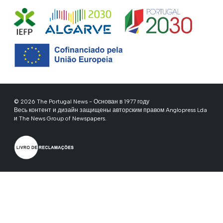
© 2026 The Portugal News - Основан в 1977 году
Весь контент и дизайн защищены авторским правом Anglopress Lda
и The News Group of Newspapers.