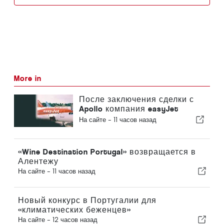
More in
После заключения сделки с
Apollo компания easyJet
приближается к Sun
На сайте -
11 часов назад
«Wine Destination Portugal» возвращается в
Алентежу
На сайте -
11 часов назад
Новый конкурс в Португалии для
«климатических беженцев»
На сайте -
12 часов назад