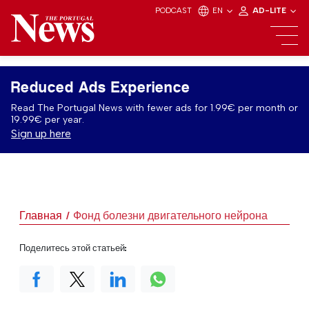
PODCAST
EN
AD-LITE
Reduced Ads Experience
Read The Portugal News with fewer ads for 1.99€ per month or
19.99€ per year.
Sign up here
Главная
Фонд болезни двигательного нейрона
Поделитесь этой статьей: