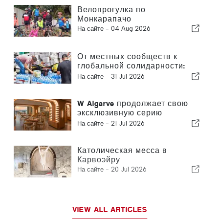
Велопрогулка по
Монкарапачо
На сайте -
04 Aug 2026
От местных сообществ к
глобальной солидарности:
коллективные меры
На сайте -
31 Jul 2026
реагирования после
землетрясений в Венесуэле
W Algarve продолжает свою
эксклюзивную серию
«Sommelier’s Table» с отелем
На сайте -
21 Jul 2026
Buçaco
Католическая месса в
Карвоэйру
На сайте -
20 Jul 2026
VIEW ALL ARTICLES