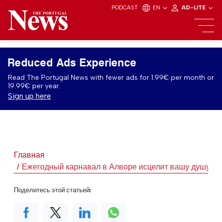
PODCAST
EN
AD-LITE
Reduced Ads Experience
Read The Portugal News with fewer ads for 1.99€ per month or
19.99€ per year.
Sign up here
Главная
Ежегодный карнавал в Алворе исцелит вашу душу
Поделитесь этой статьей: