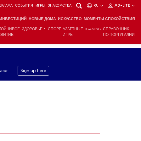
ЕКЛАМА
СОБЫТИЯ
ИГРЫ
ЗНАКОМСТВА
RU
AD-LITE
 ИНВЕСТИЦИЙ
НОВЫЕ ДОМА
ИСКУССТВО
МОМЕНТЫ СПОКОЙСТВИЯ
ТОЙЧИВОЕ
ЗДОРОВЬЕ
СПОРТ
АЗАРТНЫЕ
IGAMING
СПРАВОЧНИК
ЗВИТИЕ
ИГРЫ
ПО ПОРТУГАЛИИ
year.
Sign up here