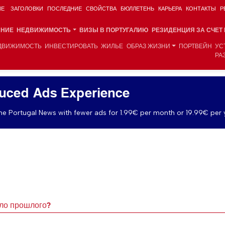
ИЕ
ЗАГОЛОВКИ
ПОСЛЕДНИЕ
СВОЙСТВА
БЮЛЛЕТЕНЬ
КАРЬЕРА
КОНТАКТЫ
Р
АНИЕ
НЕДВИЖИМОСТЬ
ВИЗЫ В ПОРТУГАЛИЮ
РЕЗИДЕНЦИЯ ЗА СЧЕТ
ДВИЖИМОСТЬ
ИНВЕСТИРОВАТЬ
ЖИЛЬЕ
ОБРАЗ ЖИЗНИ
ПОРТВЕЙН
УС
РА
uced Ads Experience
e Portugal News with fewer ads for 1.99€ per month or 19.99€ per 
ело прошлого?