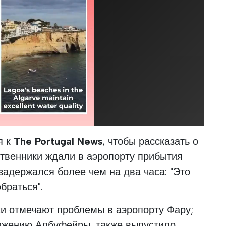
я к
The Portugal News
, чтобы рассказать о
ственники ждали в аэропорту прибытия
задержался более чем на два часа: "Это
браться".
ки отмечают проблемы в аэропорту Фару;
вижению Албуфейры, также выпустило