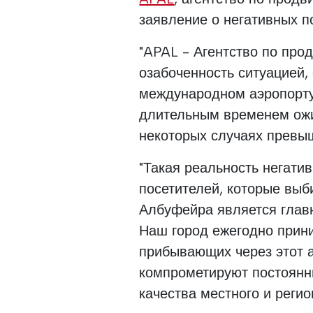
заявление о негативных п
"APAL - Агентство по пр
озабоченность ситуацией,
международном аэропорту
длительным временем ожи
некоторых случаях превыш
"Такая реальность негати
посетителей, которые выб
Албуфейра является глав
Наш город ежегодно прини
прибывающих через этот аэ
компрометируют постоян
качества местного и реги