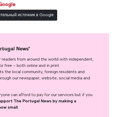
Google
ительный источник в Google
rtugal News"
r readers from around the world with independent,
 free – both online and in print.
s the local community, foreign residents and
s through our newspaper, website, social media and
yone can afford to pay for our services but if you
upport The Portugal News by making a
how small
.