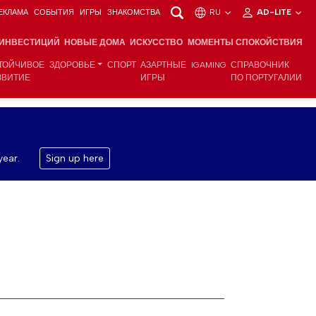
ЕКЛАМА
СОБЫТИЯ
ИГРЫ
ЗНАКОМСТВА
RU
AD-LITE
 ИНВЕСТИЦИЙ
НОВЫЕ ДОМА
ИСКУССТВО
МОМЕНТЫ СПОКОЙСТВИЯ
ТОЙЧИВОЕ
ЗДОРОВЬЕ
СПОРТ
АЗАРТНЫЕ
IGAMING
СПРАВОЧНИК
ЗВИТИЕ
ИГРЫ
ПО ПОРТУГАЛИИ
year.
Sign up here