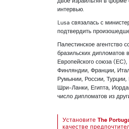
двое израильтян в форме
интервью.
Lusa связалась с министе
подтвердить произошедшее
Палестинское агентство с
бразильских дипломатов 
Европейского союза (ЕС),
Финляндии, Франции, Итал
Румынии, России, Турции,
Шри-Ланки, Египта, Иорда
число дипломатов из други
Установите The Portuga
качестве предпочтите