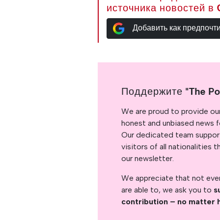
источника новостей в 
Добавить как предпочт
Поддержите "The Po
We are proud to provide ou
honest and unbiased news for
Our dedicated team support
visitors of all nationalitie
our newsletter.
We appreciate that not ever
are able to, we ask you to
s
contribution – no matter 