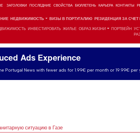
ИЕ
ЗАГОЛОВКИ
ПОСЛЕДНИЕ
СВОЙСТВА
БЮЛЛЕТЕНЬ
КАРЬЕРА
КОНТАКТЫ
Р
АНИЕ
НЕДВИЖИМОСТЬ
ВИЗЫ В ПОРТУГАЛИЮ
РЕЗИДЕНЦИЯ ЗА СЧЕТ
ДВИЖИМОСТЬ
ИНВЕСТИРОВАТЬ
ЖИЛЬЕ
ОБРАЗ ЖИЗНИ
ПОРТВЕЙН
УС
РА
uced Ads Experience
e Portugal News with fewer ads for 1.99€ per month or 19.99€ per 
анитарную ситуацию в Газе