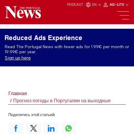
PODCAST
EN
AD-LITE
Reduced Ads Experience
Read The Portugal News with fewer ads for 1.99€ per month or
19.99€ per year.
Sign up here
Главная
Прогноз погоды в Португалии на выходные
Поделитесь этой статьей: