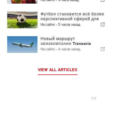
«сангрию» под этим
названием
Футбол становится всё более
перспективной сферой для
инвестиций по всей Европе
На сайте -
5 часов назад
Новый маршрут
авиакомпании Transavia
между Португалией и
На сайте -
6 часов назад
Бельгией
VIEW ALL ARTICLES