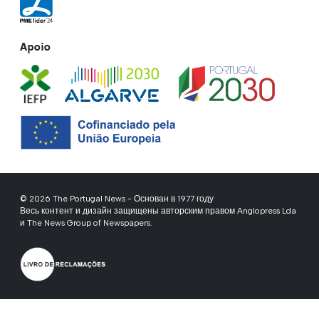
Apoio
© 2026 The Portugal News - Основан в 1977 году
Весь контент и дизайн защищены авторским правом Anglopress Lda
и The News Group of Newspapers.