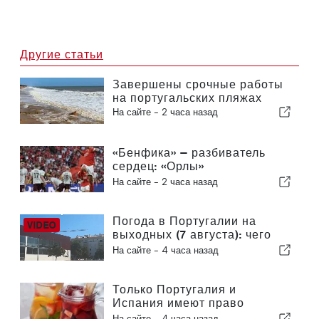
Другие статьи
Завершены срочные работы
на португальских пляжах
На сайте -
2 часа назад
«Бенфика» — разбиватель
сердец: «Орлы»
отправляются в Эдинбург,
На сайте -
2 часа назад
уже практически обеспечив
себе выход в следующий
раунд
Погода в Португалии на
выходных (7 августа): чего
ожидать в разных регионах
На сайте -
4 часа назад
страны в эти выходные
Только Португалия и
Испания имеют право
официально продавать
На сайте -
4 часа назад