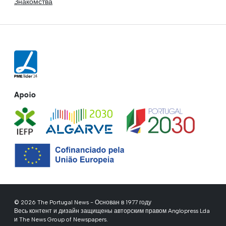
Знакомства
Apoio
© 2026 The Portugal News - Основан в 1977 году
Весь контент и дизайн защищены авторским правом Anglopress Lda
и The News Group of Newspapers.