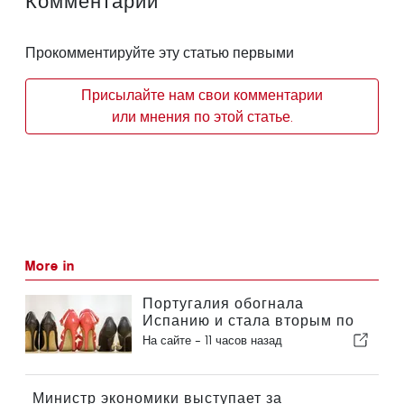
Комментарии
Прокомментируйте эту статью первыми
Присылайте нам свои комментарии
или мнения по этой статье.
More in
Португалия обогнала
Испанию и стала вторым по
величине производителем
На сайте -
11 часов назад
обуви в Европе
Министр экономики выступает за