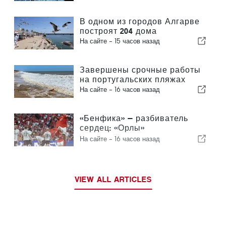
В одном из городов Алгарве
построят 204 дома
На сайте -
15 часов назад
Завершены срочные работы
на португальских пляжах
На сайте -
16 часов назад
«Бенфика» — разбиватель
сердец: «Орлы»
отправляются в Эдинбург,
На сайте -
16 часов назад
уже практически обеспечив
себе выход в следующий
раунд
VIEW ALL ARTICLES