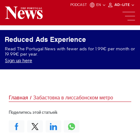
PODCAST
EN
AD-LITE
Reduced Ads Experience
Read The Portugal News with fewer ads for 1.99€ per month or
19.99€ per year.
Sign up here
Главная
Забастовка в лиссабонском метро
Поделитесь этой статьей: