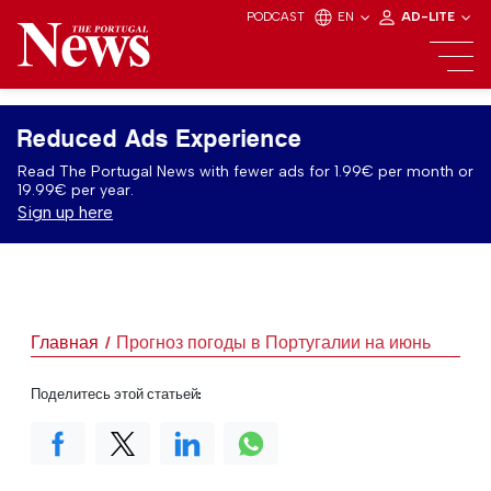
PODCAST
EN
AD-LITE
Reduced Ads Experience
Read The Portugal News with fewer ads for 1.99€ per month or
19.99€ per year.
Sign up here
Главная
Прогноз погоды в Португалии на июнь
Поделитесь этой статьей: