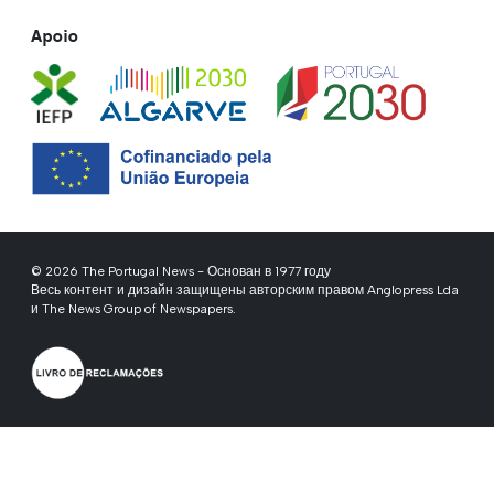
Apoio
© 2026 The Portugal News - Основан в 1977 году
Весь контент и дизайн защищены авторским правом Anglopress Lda
и The News Group of Newspapers.