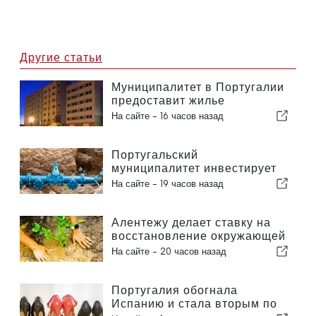
Другие статьи
Муниципалитет в Португалии
предоставит жилье
гражданам
На сайте -
16 часов назад
Португальский
муниципалитет инвестирует
более 190 000 евро в систему
На сайте -
19 часов назад
водоснабжения
Алентежу делает ставку на
восстановление окружающей
среды за счет европейских
На сайте -
20 часов назад
средств
Португалия обогнала
Испанию и стала вторым по