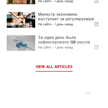
величине производителем
На сайте -
1 день назад
обуви в Европе
Министр экономики
выступает за регулируемую
интеграцию и гарантирует
На сайте -
1 день назад
иммигрантам ускоренную
процедуру оформления
За один день было
зафиксировано 120 укусов
португальского кораблика
На сайте -
1 день назад
VIEW ALL ARTICLES