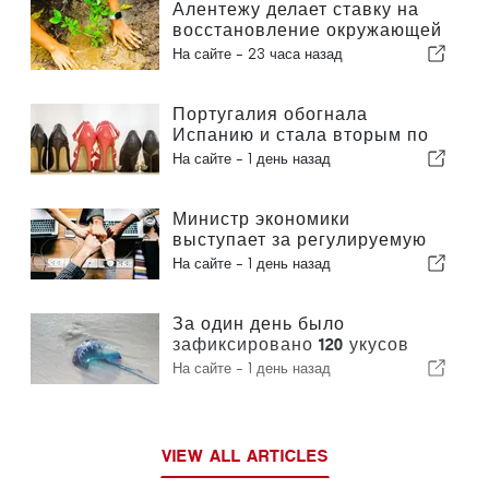
Алентежу делает ставку на
восстановление окружающей
среды за счет европейских
На сайте -
23 часа назад
средств
Португалия обогнала
Испанию и стала вторым по
величине производителем
На сайте -
1 день назад
обуви в Европе
Министр экономики
выступает за регулируемую
интеграцию и гарантирует
На сайте -
1 день назад
иммигрантам ускоренную
процедуру оформления
За один день было
зафиксировано 120 укусов
португальского кораблика
На сайте -
1 день назад
VIEW ALL ARTICLES