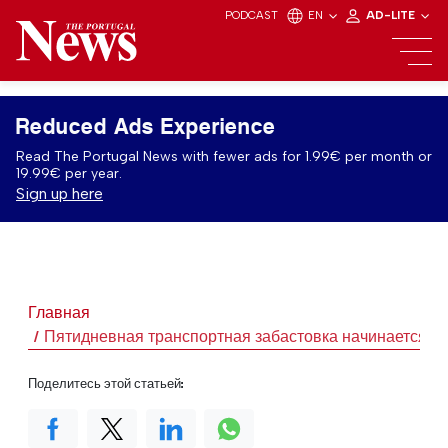
PODCAST
EN
AD-LITE
Reduced Ads Experience
Read The Portugal News with fewer ads for 1.99€ per month or
19.99€ per year.
Sign up here
Главная
Пятидневная транспортная забастовка начинается в
Поделитесь этой статьей: