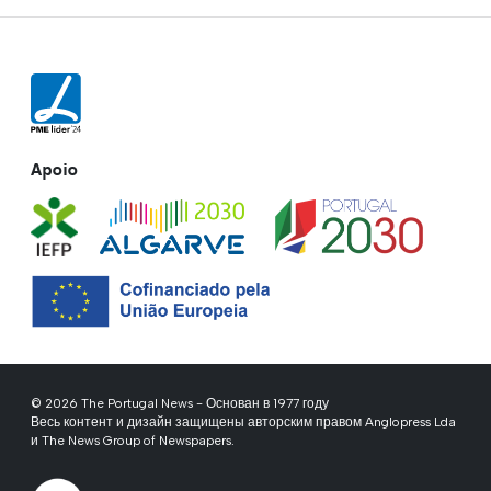
Apoio
© 2026 The Portugal News - Основан в 1977 году
Весь контент и дизайн защищены авторским правом Anglopress Lda
и The News Group of Newspapers.