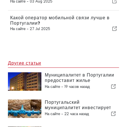
На сайте -
03 Aug 2025
Какой оператор мобильной связи лучше в
Португалии?
На сайте -
27 Jul 2025
Другие статьи
Муниципалитет в Португалии
предоставит жилье
гражданам
На сайте -
19 часов назад
Португальский
муниципалитет инвестирует
более 190 000 евро в систему
На сайте -
22 часа назад
водоснабжения