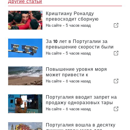
Другие статьи
Криштиану Роналду
превосходит сборную
Португалии по коммерческой
На сайте -
5 часов назад
ценности
За 10 лет в Португалии за
превышение скорости были
оштрафованы 3,6 миллиона
На сайте -
5 часов назад
водителей
Повышение уровня моря
может привести к
исчезновению 40 процентов
На сайте -
6 часов назад
пляжей Португалии
Португалия вводит запрет на
продажу одноразовых тары
для напитков без маркировки
На сайте -
6 часов назад
«Volta»
Португалия вошла в десятку