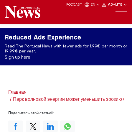
PODCAST
EN
AD-LITE
Reduced Ads Experience
Read The Portugal News with fewer ads for 1.99€ per month or
19.99€ per year.
Sign up here
Главная
Парк волновой энергии может уменьшить эрозию бер
Поделитесь этой статьей: