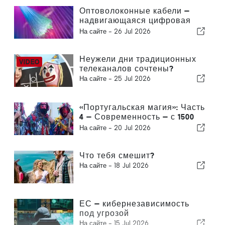
Оптоволоконные кабели —
надвигающаяся цифровая
буря
На сайте -
26 Jul 2026
Неужели дни традиционных
телеканалов сочтены?
На сайте -
25 Jul 2026
«Португальская магия»: Часть
4 — Современность — с 1500
года по настоящее время
На сайте -
20 Jul 2026
Что тебя смешит?
На сайте -
18 Jul 2026
ЕС — кибернезависимость
под угрозой
На сайте -
15 Jul 2026