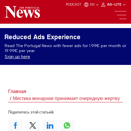
PODCAST
EN
AD-LITE
Reduced Ads Experience
Read The Portugal News with fewer ads for 1.99€ per month or
19.99€ per year.
Sign up here
Главная
Мистика монархии принимает очередную жертву
Поделитесь этой статьей: