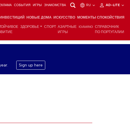
ЕКЛАМА
СОБЫТИЯ
ИГРЫ
ЗНАКОМСТВА
RU
AD-LITE
 ИНВЕСТИЦИЙ
НОВЫЕ ДОМА
ИСКУССТВО
МОМЕНТЫ СПОКОЙСТВИЯ
ТОЙЧИВОЕ
ЗДОРОВЬЕ
СПОРТ
АЗАРТНЫЕ
IGAMING
СПРАВОЧНИК
ЗВИТИЕ
ИГРЫ
ПО ПОРТУГАЛИИ
year.
Sign up here