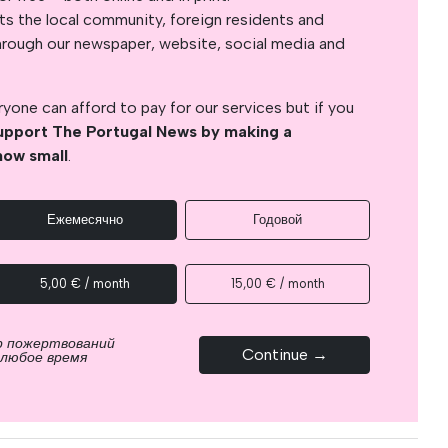
s the local community, foreign residents and
s through our newspaper, website, social media and
yone can afford to pay for our services but if you
upport The Portugal News by making a
how small
.
Ежемесячно
Годовой
5,00 € / month
15,00 € / month
р пожертвований
Continue →
 любое время