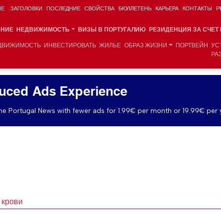
ИЕ
ЗАГОЛОВКИ
ПОСЛЕДНИЕ
СВОЙСТВА
БЮЛЛЕТЕНЬ
КАРЬЕРА
КОНТАКТЫ
Р
АНИЕ
НЕДВИЖИМОСТЬ
ВИЗЫ В ПОРТУГАЛИЮ
РЕЗИДЕНЦИЯ ЗА СЧЕТ
ДВИЖИМОСТЬ
ИНВЕСТИРОВАТЬ
ЖИЛЬЕ
ОБРАЗ ЖИЗНИ
ПОРТВЕЙН
УС
РА
uced Ads Experience
e Portugal News with fewer ads for 1.99€ per month or 19.99€ per 
 крови