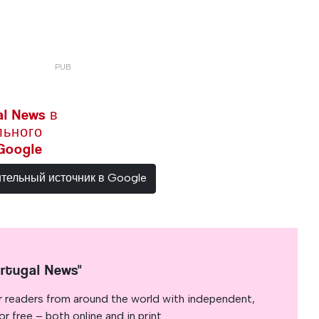
l News в
льного
Google
ительный источник в Google
rtugal News"
r readers from around the world with independent,
 free – both online and in print.