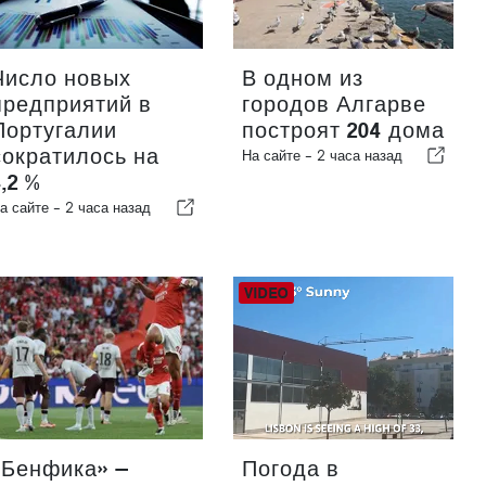
Число новых
В одном из
предприятий в
городов Алгарве
Португалии
построят 204 дома
сократилось на
На сайте -
2 часа назад
4,2 %
а сайте -
2 часа назад
«Бенфика» —
Погода в