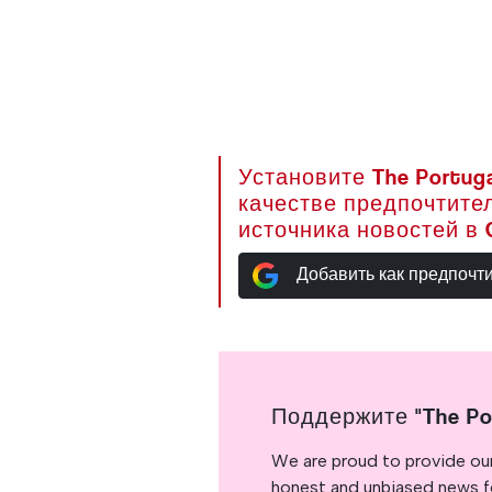
Установите The Portuga
качестве предпочтите
источника новостей в 
Добавить как предпочт
Поддержите "The Po
We are proud to provide ou
honest and unbiased news for