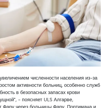
 увеличением численности населения из-за
 ростом активности больниц, особенно служб
бность в безопасных запасах крови
ущной", - поясняет ULS Алгарве,
г Фару через больницы Фару, Портимана и