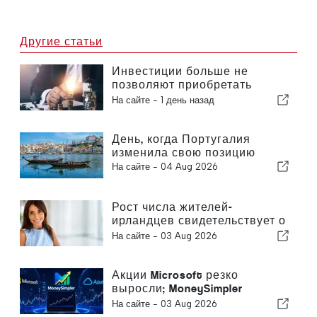
Другие статьи
Инвестиции больше не
позволяют приобретать
только заводы — они
На сайте -
1 день назад
позволяют приобретать
знания
День, когда Португалия
изменила свою позицию
На сайте -
04 Aug 2026
Рост числа жителей-
ирландцев свидетельствует о
превращении Алгарве в
На сайте -
03 Aug 2026
место для круглогодичного
проживания
Акции Microsoft резко
выросли; MoneySimpler
помогает инвесторам
На сайте -
03 Aug 2026
формировать пассивный