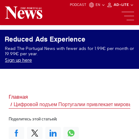
PODCAST
EN
AD-LITE
Reduced Ads Experience
Read The Portugal News with fewer ads for 1.99€ per month or
19.99€ per year.
Sign up here
Главная
Цифровой подъем Португалии привлекает мировых г
Поделитесь этой статьей: