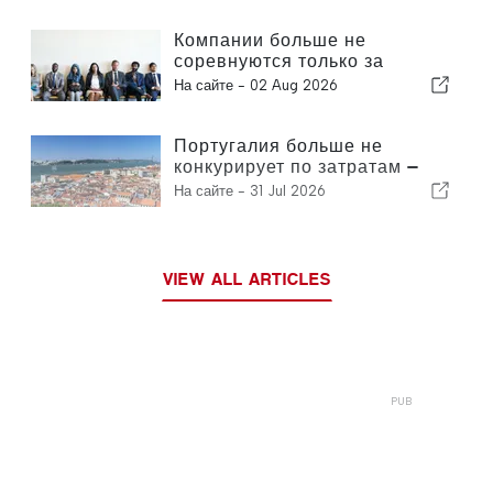
доход с помощью
автоматической торговли на
Компании больше не
базе ИИ
соревнуются только за
клиентов — они соревнуются
На сайте -
02 Aug 2026
за талантливых сотрудников
Португалия больше не
конкурирует по затратам —
она конкурирует по
На сайте -
31 Jul 2026
экосистемам
VIEW ALL ARTICLES