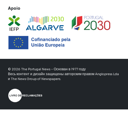
Apoio
© 2026 The Portugal News - Основан в 1977 году
Весь контент и дизайн защищены авторским правом Anglopress Lda
и The News Group of Newspapers.