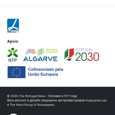
Apoio
© 2026 The Portugal News - Основан в 1977 году
Весь контент и дизайн защищены авторским правом Anglopress Lda
и The News Group of Newspapers.