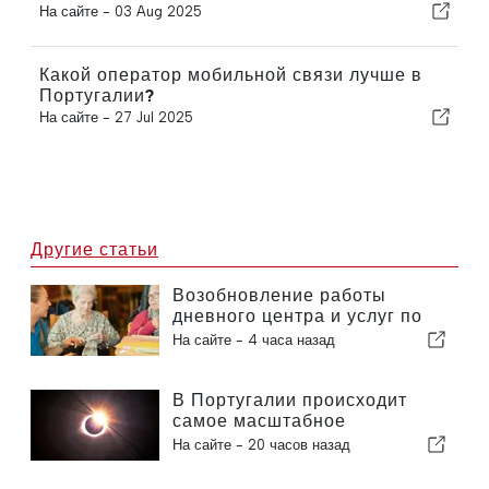
На сайте -
03 Aug 2025
Какой оператор мобильной связи лучше в
Португалии?
На сайте -
27 Jul 2025
Другие статьи
Возобновление работы
дневного центра и услуг по
оказанию помощи на дому в
На сайте -
4 часа назад
муниципалитете Португалии
В Португалии происходит
самое масштабное
солнечное затмение столетия
На сайте -
20 часов назад