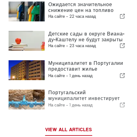
Ожидается значительное
снижение цен на топливо
На сайте -
22 часа назад
Детские сады в округе Виана-
ду-Каштелу не будут закрыты
На сайте -
23 часа назад
Муниципалитет в Португалии
предоставит жилье
гражданам
На сайте -
1 день назад
Португальский
муниципалитет инвестирует
более 190 000 евро в систему
На сайте -
1 день назад
водоснабжения
VIEW ALL ARTICLES