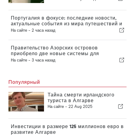
новой функции
Португалия в фокусе: последние новости,
актуальные события из мира путешествий и
главные новости, которые попали в
На сайте -
2 часа назад
заголовки
Правительство Азорских островов
приобрело две новые системы для
роботизированной хирургии
На сайте -
3 часа назад
Популярный
Тайна смерти ирландского
туриста в Алгарве
На сайте -
22 Aug 2025
Инвестиции в размере 125 миллионов евро в
развитие Алгарве