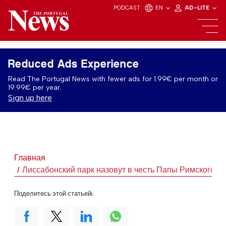
PODCAST
EN
AD-LITE
Reduced Ads Experience
Read The Portugal News with fewer ads for 1.99€ per month or
19.99€ per year.
Sign up here
Главная
Лиссабонский парк назовут в честь Папы Римского Ф
Поделитесь этой статьей: