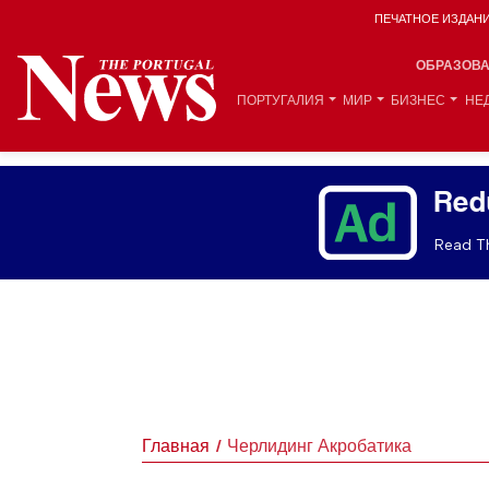
ПЕЧАТНОЕ ИЗДАН
ОБРАЗОВ
ПОРТУГАЛИЯ
МИР
БИЗНЕС
НЕ
Red
Read Th
Главная
Черлидинг Акробатика