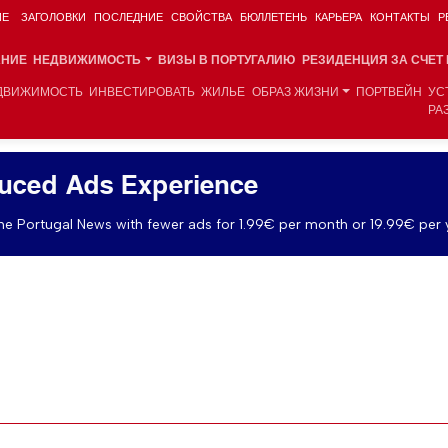
ИЕ
ЗАГОЛОВКИ
ПОСЛЕДНИЕ
СВОЙСТВА
БЮЛЛЕТЕНЬ
КАРЬЕРА
КОНТАКТЫ
Р
АНИЕ
НЕДВИЖИМОСТЬ
ВИЗЫ В ПОРТУГАЛИЮ
РЕЗИДЕНЦИЯ ЗА СЧЕТ
ДВИЖИМОСТЬ
ИНВЕСТИРОВАТЬ
ЖИЛЬЕ
ОБРАЗ ЖИЗНИ
ПОРТВЕЙН
УС
РА
uced Ads Experience
e Portugal News with fewer ads for 1.99€ per month or 19.99€ per 