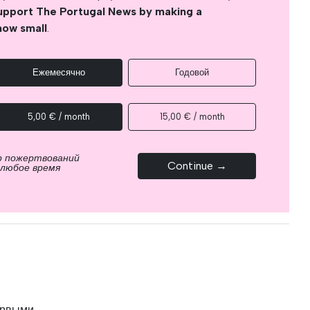
upport The Portugal News by making a
how small
.
Ежемесячно
Годовой
5,00 € / month
15,00 € / month
р пожертвований
Continue →
 любое время
ервыми