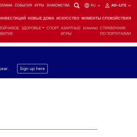
ЕКЛАМА
СОБЫТИЯ
ИГРЫ
ЗНАКОМСТВА
RU
AD-LITE
 ИНВЕСТИЦИЙ
НОВЫЕ ДОМА
ИСКУССТВО
МОМЕНТЫ СПОКОЙСТВИЯ
ТОЙЧИВОЕ
ЗДОРОВЬЕ
СПОРТ
АЗАРТНЫЕ
IGAMING
СПРАВОЧНИК
ЗВИТИЕ
ИГРЫ
ПО ПОРТУГАЛИИ
year.
Sign up here