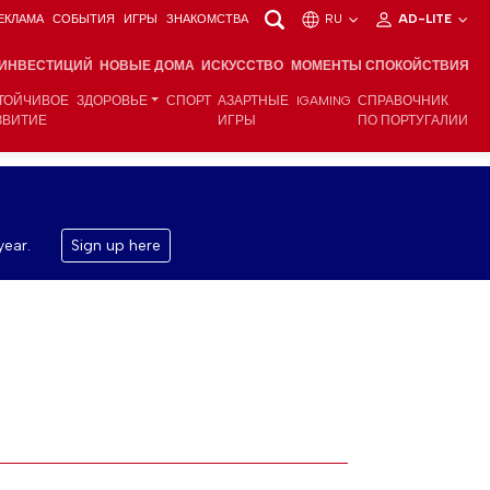
ЕКЛАМА
СОБЫТИЯ
ИГРЫ
ЗНАКОМСТВА
RU
AD-LITE
 ИНВЕСТИЦИЙ
НОВЫЕ ДОМА
ИСКУССТВО
МОМЕНТЫ СПОКОЙСТВИЯ
ТОЙЧИВОЕ
ЗДОРОВЬЕ
СПОРТ
АЗАРТНЫЕ
IGAMING
СПРАВОЧНИК
ЗВИТИЕ
ИГРЫ
ПО ПОРТУГАЛИИ
year.
Sign up here