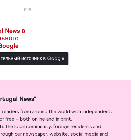
l News в
льного
Google
ительный источник в Google
rtugal News"
r readers from around the world with independent,
 free – both online and in print.
s the local community, foreign residents and
s through our newspaper, website, social media and