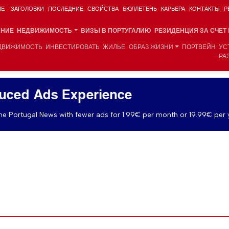
ИЕ
ЗАГОЛОВКИ
ПОСЛЕДНИЕ
СВОЙСТВА
БЮЛЛЕТЕНЬ
КАРЬЕРА
КОНТАКТЫ
Р
АНИЕ
НЕДВИЖИМОСТЬ
ВИЗЫ В ПОРТУГАЛИЮ
РЕЗИДЕНЦИЯ ЗА СЧЕТ
ДВИЖИМОСТЬ
ИНВЕСТИРОВАТЬ
ЖИЛЬЕ
ОБРАЗ ЖИЗНИ
ПОРТВЕЙН
УС
РА
uced Ads Experience
e Portugal News with fewer ads for 1.99€ per month or 19.99€ per 