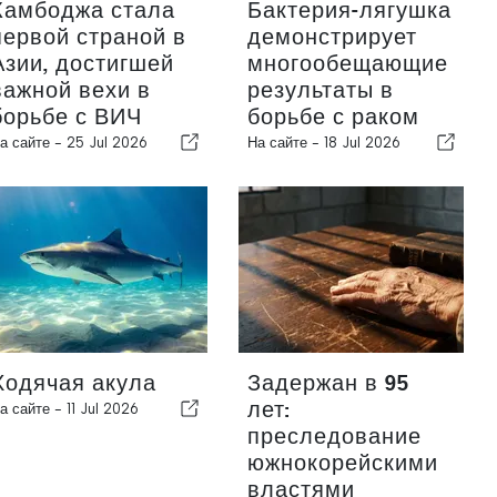
Камбоджа стала
Бактерия-лягушка
первой страной в
демонстрирует
Азии, достигшей
многообещающие
важной вехи в
результаты в
борьбе с ВИЧ
борьбе с раком
а сайте -
25 Jul 2026
На сайте -
18 Jul 2026
Ходячая акула
Задержан в 95
лет:
а сайте -
11 Jul 2026
преследование
южнокорейскими
властями