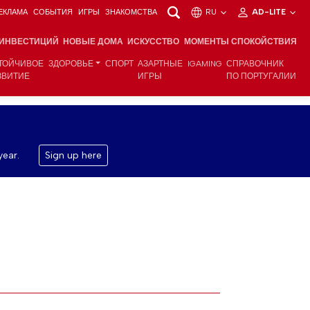
ЕКЛАМА
СОБЫТИЯ
ИГРЫ
ЗНАКОМСТВА
RU
AD-LITE
 ИНВЕСТИЦИЙ
НОВЫЕ ДОМА
ИСКУССТВО
МОМЕНТЫ СПОКОЙСТВИЯ
ТОЙЧИВОЕ
ЗДОРОВЬЕ
СПОРТ
АЗАРТНЫЕ
IGAMING
СПРАВОЧНИК
ЗВИТИЕ
ИГРЫ
ПО ПОРТУГАЛИИ
year.
Sign up here