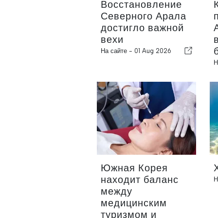
Восстановление
Северного Арала
достигло важной
вехи
На сайте -
01 Aug 2026
Н
Южная Корея
находит баланс
Н
между
медицинским
туризмом и