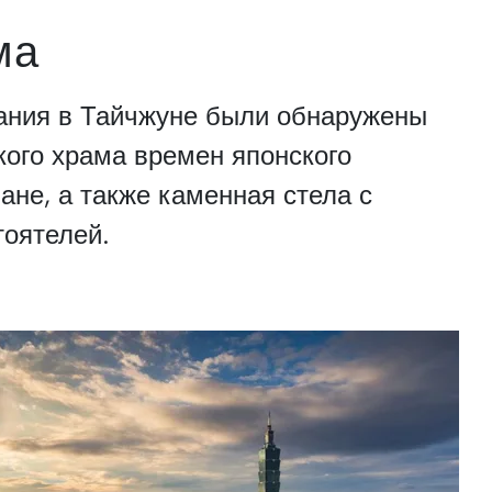
ма
дания в Тайчжуне были обнаружены
кого храма времен японского
ане, а также каменная стела с
тоятелей.