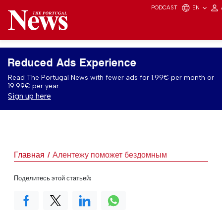
PODCAST
EN
Reduced Ads Experience
Read The Portugal News with fewer ads for 1.99€ per month or
19.99€ per year.
Sign up here
Главная
Алентежу поможет бездомным
Поделитесь этой статьей: