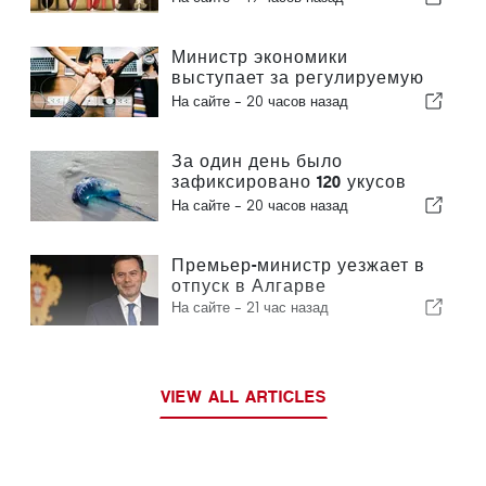
обуви в Европе
Министр экономики
выступает за регулируемую
интеграцию и гарантирует
На сайте -
20 часов назад
иммигрантам ускоренную
процедуру оформления
За один день было
зафиксировано 120 укусов
португальского кораблика
На сайте -
20 часов назад
Премьер-министр уезжает в
отпуск в Алгарве
На сайте -
21 час назад
VIEW ALL ARTICLES