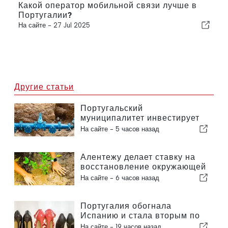
Какой оператор мобильной связи лучше в
Португалии?
На сайте -
27 Jul 2025
Другие статьи
Португальский
муниципалитет инвестирует
более 190 000 евро в систему
На сайте -
5 часов назад
водоснабжения
Алентежу делает ставку на
восстановление окружающей
среды за счет европейских
На сайте -
6 часов назад
средств
Португалия обогнала
Испанию и стала вторым по
величине производителем
На сайте -
19 часов назад