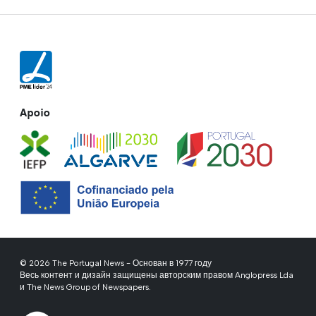
Apoio
© 2026 The Portugal News - Основан в 1977 году
Весь контент и дизайн защищены авторским правом Anglopress Lda
и The News Group of Newspapers.