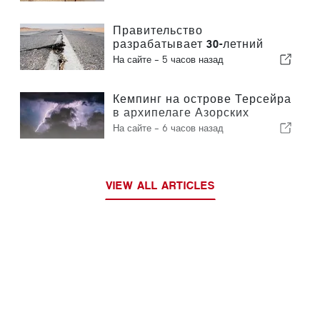
время солнечного затмения в
Португалии
Правительство
разрабатывает 30-летний
национальный план по
На сайте -
5 часов назад
повышению устойчивости
Португалии к сильным
землетрясениям
Кемпинг на острове Терсейра
в архипелаге Азорских
островов был эвакуирован
На сайте -
6 часов назад
из-за шторма
VIEW ALL ARTICLES