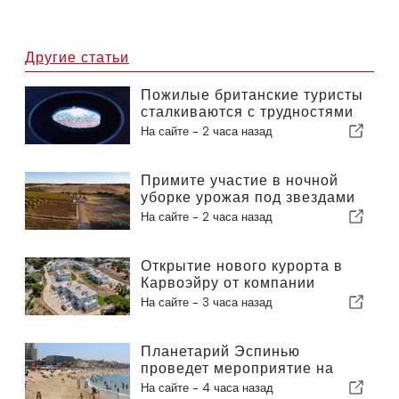
Другие статьи
Пожилые британские туристы
сталкиваются с трудностями
в связи с введением в
На сайте -
2 часа назад
Европейском союзе новых
процедур проверки
отпечатков пальцев
Примите участие в ночной
уборке урожая под звездами
в Алентежу
На сайте -
2 часа назад
Открытие нового курорта в
Карвоэйру от компании
«Carvoeiro Branco»
На сайте -
3 часа назад
Планетарий Эспинью
проведет мероприятие на
пляже Прайя-да-Байя во
На сайте -
4 часа назад