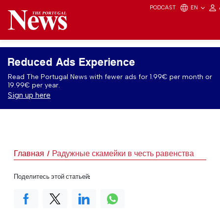
PODCAST
EN
Reduced Ads Experience
Read The Portugal News with fewer ads for 1.99€ per month or
19.99€ per year.
Sign up here
Главная
Радужные скамейки в честь равенства
Поделитесь этой статьей: