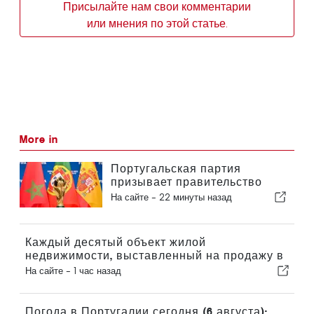
Присылайте нам свои комментарии
или мнения по этой статье.
More in
Португальская партия
призывает правительство
пересмотреть решение о
На сайте -
22 минуты назад
проведении Марокко
Чемпионата мира по футболу
2030 года в связи с кризисом
Каждый десятый объект жилой
вокруг Сеуты
недвижимости, выставленный на продажу в
Португалии, продается менее чем за неделю
На сайте -
1 час назад
Погода в Португалии сегодня (6 августа):