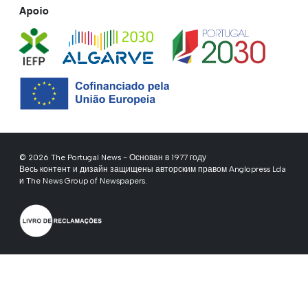
Apoio
© 2026 The Portugal News - Основан в 1977 году
Весь контент и дизайн защищены авторским правом Anglopress Lda
и The News Group of Newspapers.