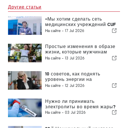
Другие статьи
«Мы хотим сделать сеть
медицинских учреждений CUF
более доступной для людей и
На сайте -
17 Jul 2026
сообществ, которым мы
служим»
Простые изменения в образе
жизни, которые мужчинам
следует вносить каждые
На сайте -
13 Jul 2026
десять лет, по мнению врача
общей практики
10 советов, как поднять
уровень энергии на
следующий день после
На сайте -
12 Jul 2026
бессонной ночи
Нужно ли принимать
электролиты во время жары?
На сайте -
03 Jul 2026