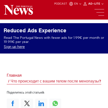
PODCAST
EN
AD-LITE
Reduced Ads Experience
Read The Portugal News with fewer ads for 1.99€ per month or
19.99€ per year.
Sign up here
Главная
Что происходит с вашим телом после менопаузы?
Поделитесь этой статьей: