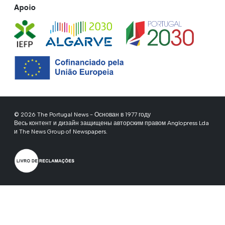
Apoio
© 2026 The Portugal News - Основан в 1977 году
Весь контент и дизайн защищены авторским правом Anglopress Lda
и The News Group of Newspapers.