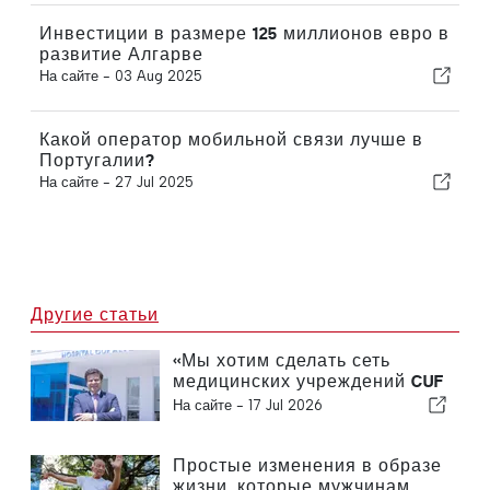
Инвестиции в размере 125 миллионов евро в
развитие Алгарве
На сайте -
03 Aug 2025
Какой оператор мобильной связи лучше в
Португалии?
На сайте -
27 Jul 2025
Другие статьи
«Мы хотим сделать сеть
медицинских учреждений CUF
более доступной для людей и
На сайте -
17 Jul 2026
сообществ, которым мы
служим»
Простые изменения в образе
жизни, которые мужчинам