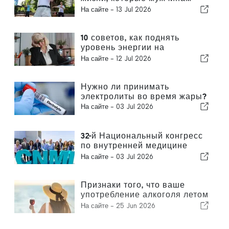
следует вносить каждые
На сайте -
13 Jul 2026
десять лет, по мнению врача
общей практики
10 советов, как поднять
уровень энергии на
следующий день после
На сайте -
12 Jul 2026
бессонной ночи
Нужно ли принимать
электролиты во время жары?
На сайте -
03 Jul 2026
32-й Национальный конгресс
по внутренней медицине
(CNMI)
На сайте -
03 Jul 2026
Признаки того, что ваше
употребление алкоголя летом
вышло из-под контроля
На сайте -
25 Jun 2026