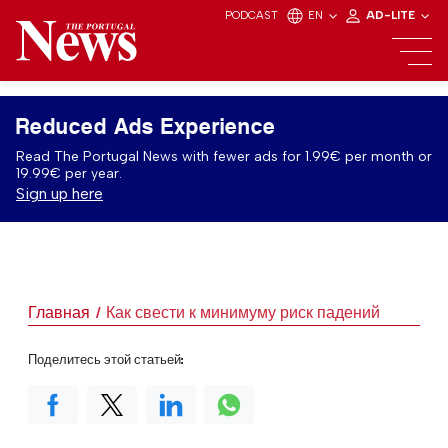
PODCAST
EN
AD-LITE
Reduced Ads Experience
Read The Portugal News with fewer ads for 1.99€ per month or
19.99€ per year.
Sign up here
Главная
Как свести к минимуму риск падений
Поделитесь этой статьей: