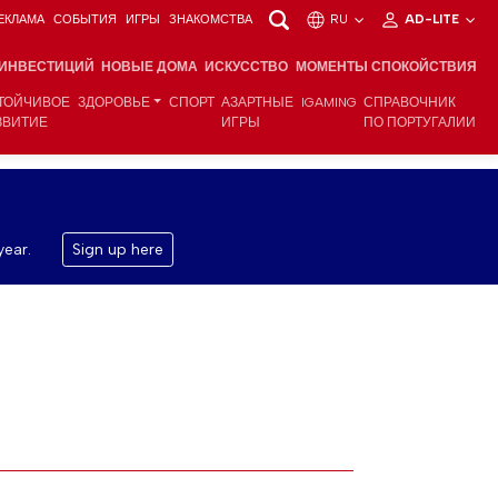
ЕКЛАМА
СОБЫТИЯ
ИГРЫ
ЗНАКОМСТВА
RU
AD-LITE
 ИНВЕСТИЦИЙ
НОВЫЕ ДОМА
ИСКУССТВО
МОМЕНТЫ СПОКОЙСТВИЯ
ТОЙЧИВОЕ
ЗДОРОВЬЕ
СПОРТ
АЗАРТНЫЕ
IGAMING
СПРАВОЧНИК
ЗВИТИЕ
ИГРЫ
ПО ПОРТУГАЛИИ
year.
Sign up here