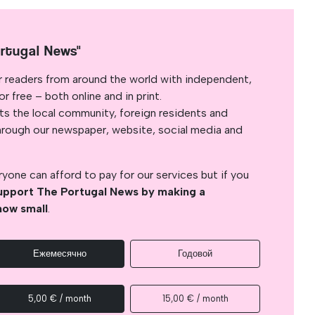
rtugal News"
r readers from around the world with independent,
 free – both online and in print.
s the local community, foreign residents and
s through our newspaper, website, social media and
yone can afford to pay for our services but if you
upport The Portugal News by making a
how small
.
Ежемесячно
Годовой
5,00 € / month
15,00 € / month