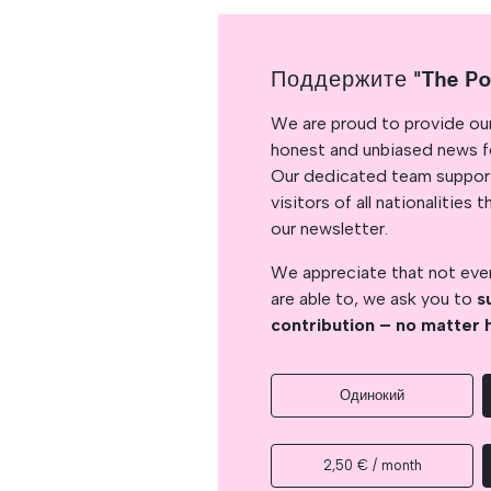
Поддержите "The Po
We are proud to provide ou
honest and unbiased news for
Our dedicated team support
visitors of all nationalitie
our newsletter.
We appreciate that not ever
are able to, we ask you to
s
contribution – no matter 
Одинокий
2,50 € / month