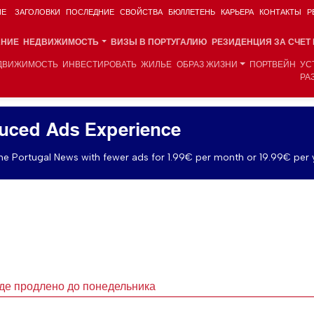
ИЕ
ЗАГОЛОВКИ
ПОСЛЕДНИЕ
СВОЙСТВА
БЮЛЛЕТЕНЬ
КАРЬЕРА
КОНТАКТЫ
Р
АНИЕ
НЕДВИЖИМОСТЬ
ВИЗЫ В ПОРТУГАЛИЮ
РЕЗИДЕНЦИЯ ЗА СЧЕТ
ДВИЖИМОСТЬ
ИНВЕСТИРОВАТЬ
ЖИЛЬЕ
ОБРАЗ ЖИЗНИ
ПОРТВЕЙН
УС
РА
uced Ads Experience
e Portugal News with fewer ads for 1.99€ per month or 19.99€ per 
де продлено до понедельника