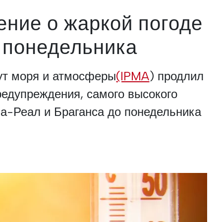
ние о жаркой погоде
 понедельника
ут моря и атмосферы
(IPMA
) продлил
предупреждения, самого высокого
ла-Реал и Браганса до понедельника