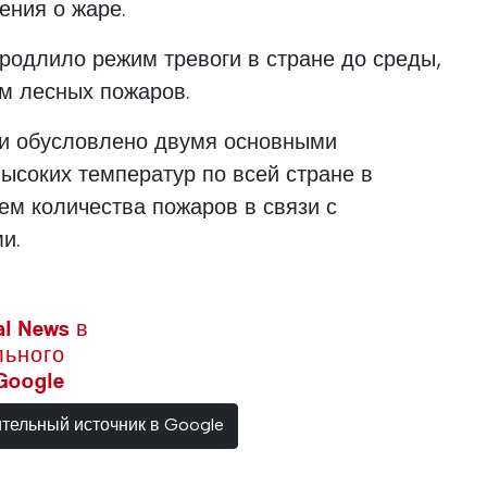
ения о жаре.
продлило режим тревоги в стране до среды,
ком лесных пожаров.
и обусловлено двумя основными
ысоких температур по всей стране в
м количества пожаров в связи с
и.
l News в
льного
Google
ительный источник в Google