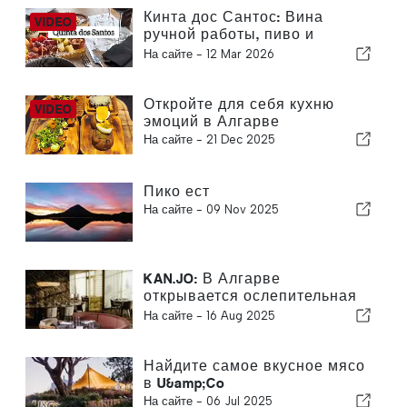
Кинта дос Сантос: Вина
ручной работы, пиво и
кулинарные изыски
На сайте -
12 Mar 2026
Откройте для себя кухню
эмоций в Алгарве
На сайте -
21 Dec 2025
Пико ест
На сайте -
09 Nov 2025
KAN.JO: В Алгарве
открывается ослепительная
новая глава в азиатской
На сайте -
16 Aug 2025
высокой кухне
Найдите самое вкусное мясо
в U&amp;Co
На сайте -
06 Jul 2025