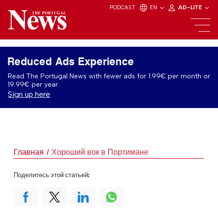
PODCAST
EN
AD-LITE
Reduced Ads Experience
Read The Portugal News with fewer ads for 1.99€ per month or
19.99€ per year.
Sign up here
Главная
Хороший вок в Портимане
Поделитесь этой статьей: