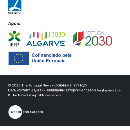
Apoio
© 2026 The Portugal News - Основан в 1977 году
Весь контент и дизайн защищены авторским правом Anglopress Lda
и The News Group of Newspapers.