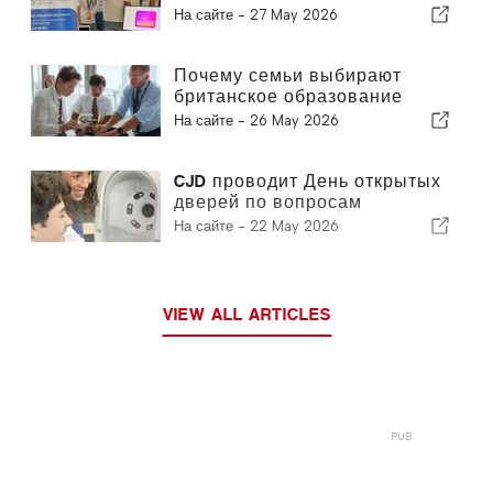
конкурса с инновационным
На сайте -
27 May 2026
образовательным
приложением
Почему семьи выбирают
британское образование
мирового класса за рубежом:
На сайте -
26 May 2026
5 основных причин
CJD проводит День открытых
дверей по вопросам
здоровья и благополучия
На сайте -
22 May 2026
VIEW ALL ARTICLES