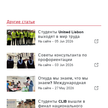
Другие статьи
Студенты United Lisbon
выходят в мир труда
На сайте -
05 Jun 2026
Советы консультанта по
профориентации
Международной школы United
На сайте -
03 Jun 2026
Lisbon перед поступлением в
университет
Откуда мы знаем, что мы
знаем? Международная
школа United Lisbon проводит
На сайте -
27 May 2026
ежегодную выставку TOK
Студенты CLIB вышли в
финал национального