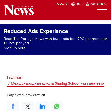
PODCAST
EN
AD-LITE
Reduced Ads Experience
Read The Portugal News with fewer ads for 1.99€ per month or
19.99€ per year.
Sign up here
Главная
Международная школа Sharing School названа европей
Поделитесь этой статьей: