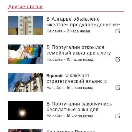
Другие статьи
В Алгарве объявлено
«желтое» предупреждение из-
за высоких температур
На сайте -
3 часа назад
В Португалии открылся
семейный аквапарк к лету —
билеты стоят 2 евро
На сайте -
15 часов назад
Ryanair заключает
стратегический альянс с
Институтом Пиаже в Визеу с
На сайте -
16 часов назад
целью подготовки кадров для
авиационной отрасли в
Португалии
В Португалии закончились
бесплатные очки для
наблюдения за полным
На сайте -
16 часов назад
солнечным затмением