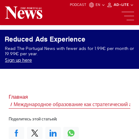
PODCAST
EN
AD-LITE
Reduced Ads Experience
Read The Portugal News with fewer ads for 1.99€ per month or
19.99€ per year.
Sign up here
Главная
Международное образование как стратегический акт
Поделитесь этой статьей: