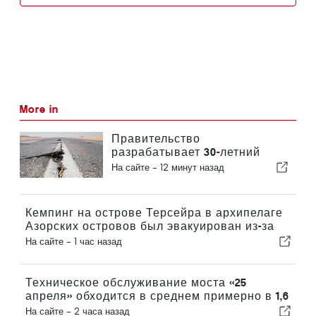
More in
Правительство
разрабатывает 30-летний
национальный план по
На сайте -
12 минут назад
повышению устойчивости
Португалии к сильным
землетрясениям
Кемпинг на острове Терсейра в архипелаге
Азорских островов был эвакуирован из-за
шторма
На сайте -
1 час назад
Техническое обслуживание моста «25
апреля» обходится в среднем примерно в 1,6
млн евро в год
На сайте -
2 часа назад