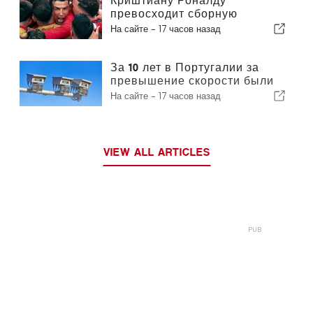
Криштиану Роналду
превосходит сборную
Португалии по коммерческой
На сайте -
17 часов назад
ценности
За 10 лет в Португалии за
превышение скорости были
оштрафованы 3,6 миллиона
На сайте -
17 часов назад
водителей
VIEW ALL ARTICLES