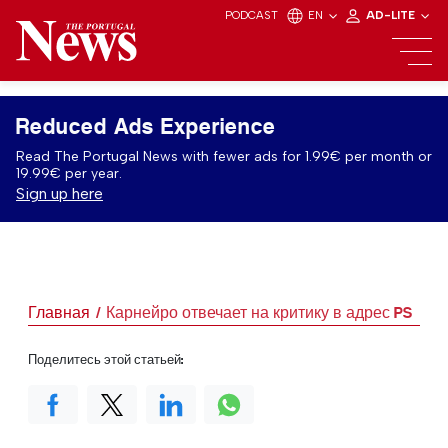
PODCAST
EN
AD-LITE
Reduced Ads Experience
Read The Portugal News with fewer ads for 1.99€ per month or
19.99€ per year.
Sign up here
Главная
Карнейро отвечает на критику в адрес PS
Поделитесь этой статьей: