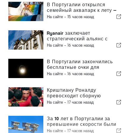
В Португалии открылся
семейный аквапарк к лету —
билеты стоят 2 евро
На сайте -
15 часов назад
Ryanair заключает
стратегический альянс с
Институтом Пиаже в Визеу с
На сайте -
16 часов назад
целью подготовки кадров для
авиационной отрасли в
Португалии
В Португалии закончились
бесплатные очки для
наблюдения за полным
На сайте -
16 часов назад
солнечным затмением
Криштиану Роналду
превосходит сборную
Португалии по коммерческой
На сайте -
17 часов назад
ценности
За 10 лет в Португалии за
превышение скорости были
оштрафованы 3,6 миллиона
На сайте -
17 часов назад