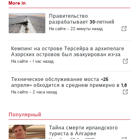
More in
Правительство
разрабатывает 30-летний
национальный план по
На сайте -
22 минуты назад
повышению устойчивости
Португалии к сильным
землетрясениям
Кемпинг на острове Терсейра в архипелаге
Азорских островов был эвакуирован из-за
шторма
На сайте -
1 час назад
Техническое обслуживание моста «25
апреля» обходится в среднем примерно в 1,6
млн евро в год
На сайте -
2 часа назад
Популярный
Тайна смерти ирландского
туриста в Алгарве