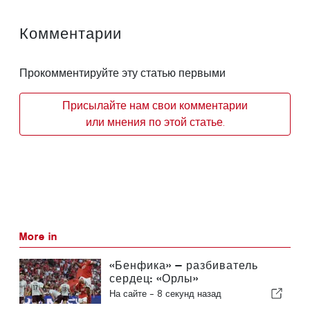
Комментарии
Прокомментируйте эту статью первыми
Присылайте нам свои комментарии
или мнения по этой статье.
More in
«Бенфика» — разбиватель
сердец: «Орлы»
отправляются в Эдинбург,
На сайте -
8 секунд назад
уже практически обеспечив