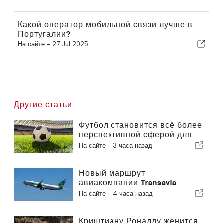
Какой оператор мобильной связи лучше в
Португалии?
На сайте -
27 Jul 2025
Другие статьи
Футбол становится всё более
перспективной сферой для
инвестиций по всей Европе
На сайте -
3 часа назад
Новый маршрут
авиакомпании Transavia
между Португалией и
На сайте -
4 часа назад
Бельгией
Криштиану Роналду женится