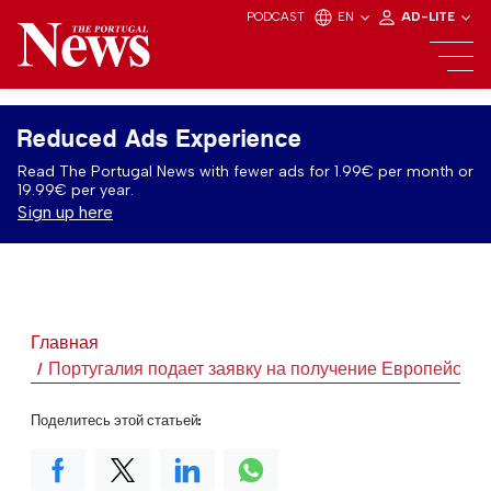
PODCAST
EN
AD-LITE
Reduced Ads Experience
Read The Portugal News with fewer ads for 1.99€ per month or
19.99€ per year.
Sign up here
Главная
Португалия подает заявку на получение Европейско
Поделитесь этой статьей: