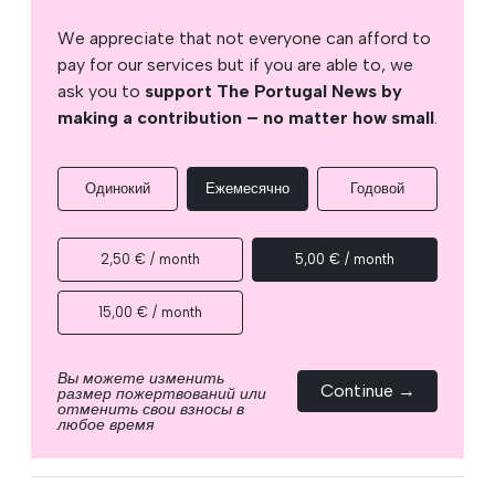
We appreciate that not everyone can afford to
pay for our services but if you are able to, we
ask you to
support The Portugal News by
making a contribution – no matter how small
.
Одинокий
Ежемесячно
Годовой
2,50 € / month
5,00 € / month
15,00 € / month
Вы можете изменить
Continue →
размер пожертвований или
отменить свои взносы в
любое время