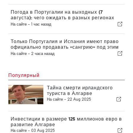
себе выход в следующий
раунд
Погода в Португалии на выходных (7
августа): чего ожидать в разных регионах
страны в эти выходные
На сайте -
1 час назад
Только Португалия и Испания имеют право
официально продавать «сангрию» под этим
названием
На сайте -
2 часа назад
Популярный
Тайна смерти ирландского
туриста в Алгарве
На сайте -
22 Aug 2025
Инвестиции в размере 125 миллионов евро в
развитие Алгарве
На сайте -
03 Aug 2025