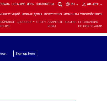
ЕКЛАМА
СОБЫТИЯ
ИГРЫ
ЗНАКОМСТВА
RU
AD-LITE
 ИНВЕСТИЦИЙ
НОВЫЕ ДОМА
ИСКУССТВО
МОМЕНТЫ СПОКОЙСТВИЯ
ТОЙЧИВОЕ
ЗДОРОВЬЕ
СПОРТ
АЗАРТНЫЕ
IGAMING
СПРАВОЧНИК
ЗВИТИЕ
ИГРЫ
ПО ПОРТУГАЛИИ
year.
Sign up here