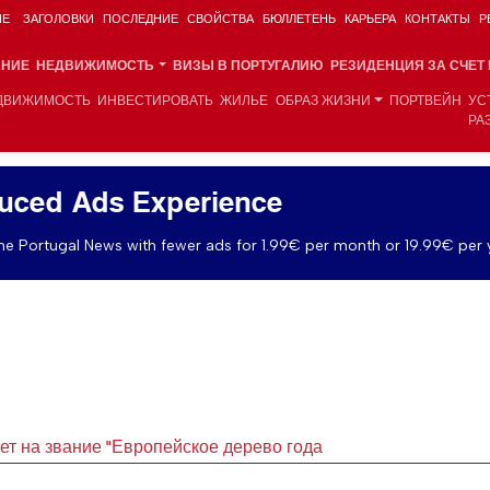
ИЕ
ЗАГОЛОВКИ
ПОСЛЕДНИЕ
СВОЙСТВА
БЮЛЛЕТЕНЬ
КАРЬЕРА
КОНТАКТЫ
Р
АНИЕ
НЕДВИЖИМОСТЬ
ВИЗЫ В ПОРТУГАЛИЮ
РЕЗИДЕНЦИЯ ЗА СЧЕТ
ДВИЖИМОСТЬ
ИНВЕСТИРОВАТЬ
ЖИЛЬЕ
ОБРАЗ ЖИЗНИ
ПОРТВЕЙН
УС
РА
uced Ads Experience
e Portugal News with fewer ads for 1.99€ per month or 19.99€ per 
ет на звание "Европейское дерево года