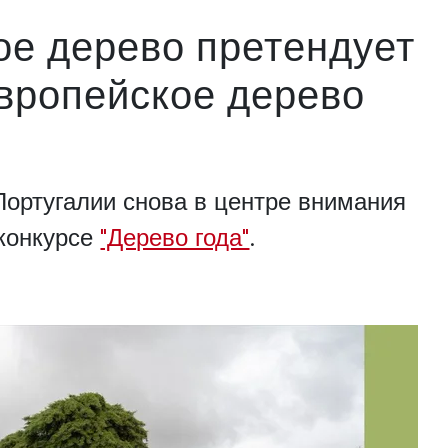
ое дерево претендует
Европейское дерево
ортугалии снова в центре внимания
конкурсе
"Дерево года"
.