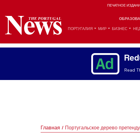
ПЕЧАТНОЕ ИЗДАН
ОБРАЗОВ
ПОРТУГАЛИЯ
МИР
БИЗНЕС
НЕ
Red
Read Th
Главная
Португальское дерево претенду