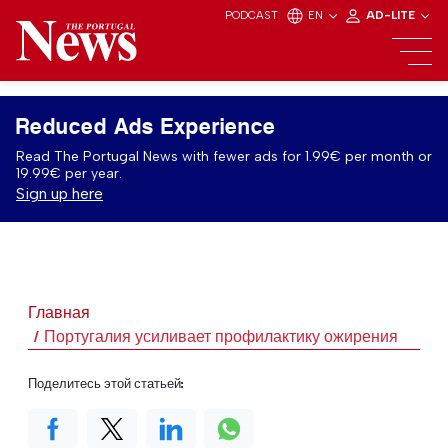
PODCAST
EN
AD-LITE
Reduced Ads Experience
Read The Portugal News with fewer ads for 1.99€ per month or
19.99€ per year.
Sign up here
Главная
Португалия усиливает профилактику ожирения
Поделитесь этой статьей: