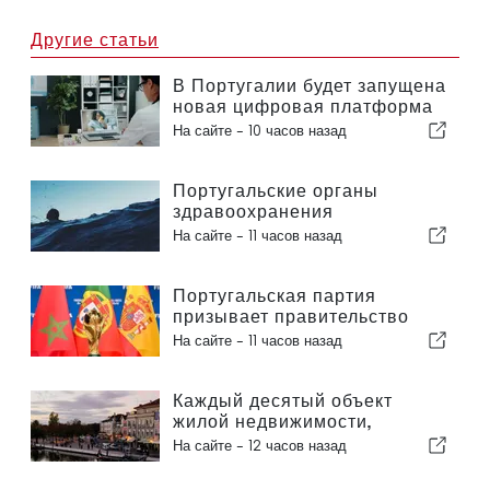
Другие статьи
В Португалии будет запущена
новая цифровая платформа
в сфере здравоохранения
На сайте -
10 часов назад
Португальские органы
здравоохранения
предупреждают об опасности
На сайте -
11 часов назад
утопления
Португальская партия
призывает правительство
пересмотреть решение о
На сайте -
11 часов назад
проведении Марокко
Чемпионата мира по футболу
2030 года в связи с кризисом
Каждый десятый объект
вокруг Сеуты
жилой недвижимости,
выставленный на продажу в
На сайте -
12 часов назад
Португалии, продается менее
чем за неделю