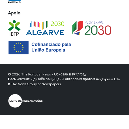
Apoio
© 2026 The Portugal News - Основан в 1977 году
Весь контент и дизайн защищены авторским правом Anglopress Lda
и The News Group of Newspapers.