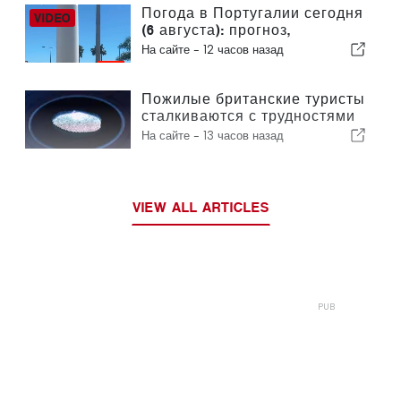
Погода в Португалии сегодня
(6 августа): прогноз,
температура и что ожидать
На сайте -
12 часов назад
Пожилые британские туристы
сталкиваются с трудностями
в связи с введением в
На сайте -
13 часов назад
Европейском союзе новых
процедур проверки
отпечатков пальцев
VIEW ALL ARTICLES