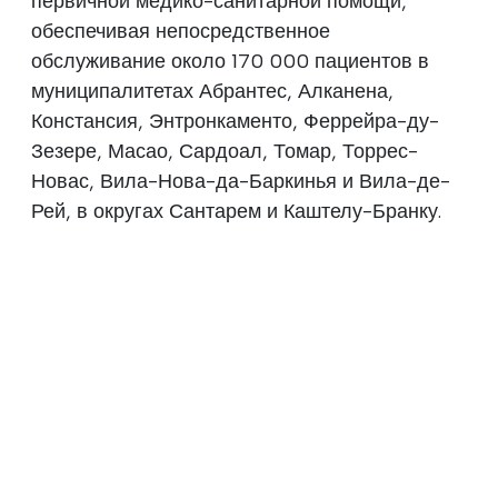
первичной медико-санитарной помощи,
обеспечивая непосредственное
обслуживание около 170 000 пациентов в
муниципалитетах Абрантес, Алканена,
Констансия, Энтронкаменто, Феррейра-ду-
Зезере, Масао, Сардоал, Томар, Торрес-
Новас, Вила-Нова-да-Баркинья и Вила-де-
Рей, в округах Сантарем и Каштелу-Бранку.