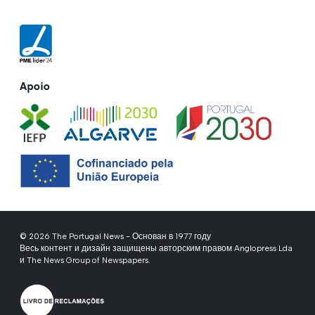
Apoio
© 2026 The Portugal News - Основан в 1977 году
Весь контент и дизайн защищены авторским правом Anglopress Lda
и The News Group of Newspapers.