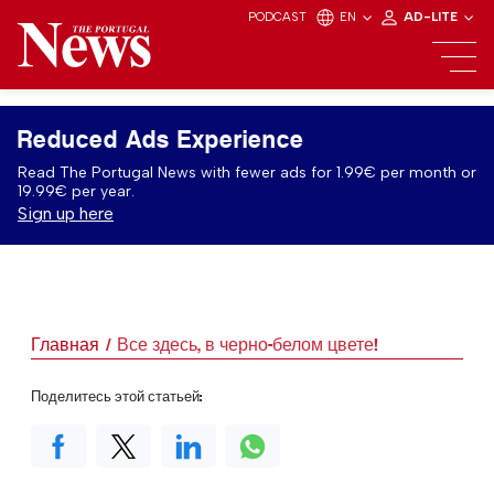
PODCAST
EN
AD-LITE
Reduced Ads Experience
Read The Portugal News with fewer ads for 1.99€ per month or
19.99€ per year.
Sign up here
Главная
Все здесь, в черно-белом цвете!
Поделитесь этой статьей: