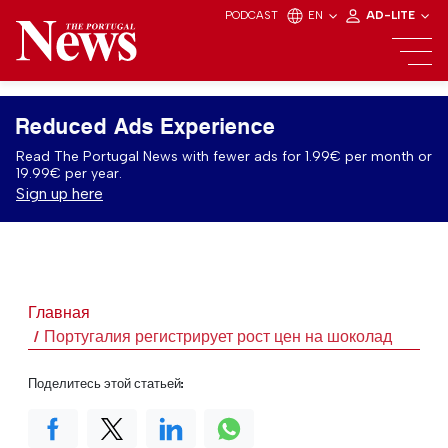
PODCAST
EN
AD-LITE
Reduced Ads Experience
Read The Portugal News with fewer ads for 1.99€ per month or
19.99€ per year.
Sign up here
Главная
Португалия регистрирует рост цен на шоколад
Поделитесь этой статьей: