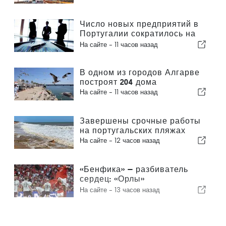
Число новых предприятий в
Португалии сократилось на
4,2 %
На сайте -
11 часов назад
В одном из городов Алгарве
построят 204 дома
На сайте -
11 часов назад
Завершены срочные работы
на португальских пляжах
На сайте -
12 часов назад
«Бенфика» — разбиватель
сердец: «Орлы»
отправляются в Эдинбург,
На сайте -
13 часов назад
уже практически обеспечив
себе выход в следующий
раунд