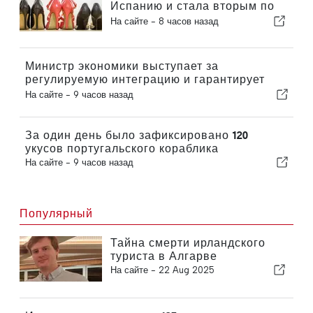
Испанию и стала вторым по
величине производителем
На сайте -
8 часов назад
обуви в Европе
Министр экономики выступает за
регулируемую интеграцию и гарантирует
иммигрантам ускоренную процедуру
На сайте -
9 часов назад
оформления
За один день было зафиксировано 120
укусов португальского кораблика
На сайте -
9 часов назад
Популярный
Тайна смерти ирландского
туриста в Алгарве
На сайте -
22 Aug 2025