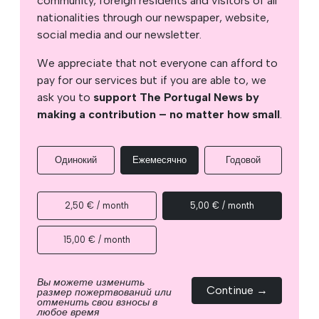
community, foreign residents and visitors of all
nationalities through our newspaper, website,
social media and our newsletter.
We appreciate that not everyone can afford to
pay for our services but if you are able to, we
ask you to
support The Portugal News by
making a contribution – no matter how small
.
Одинокий
Ежемесячно
Годовой
2,50 € / month
5,00 € / month
15,00 € / month
Вы можете изменить
Continue →
размер пожертвований или
отменить свои взносы в
любое время