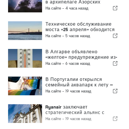
в архипелаге Азорских
островов был эвакуирован
На сайте -
4 часа назад
из-за шторма
Техническое обслуживание
моста «25 апреля» обходится
в среднем примерно в 1,6 млн
На сайте -
5 часов назад
евро в год
В Алгарве объявлено
«желтое» предупреждение из-
за высоких температур
На сайте -
6 часов назад
В Португалии открылся
семейный аквапарк к лету —
билеты стоят 2 евро
На сайте -
19 часов назад
Ryanair заключает
стратегический альянс с
Институтом Пиаже в Визеу с
На сайте -
19 часов назад
целью подготовки кадров для
авиационной отрасли в