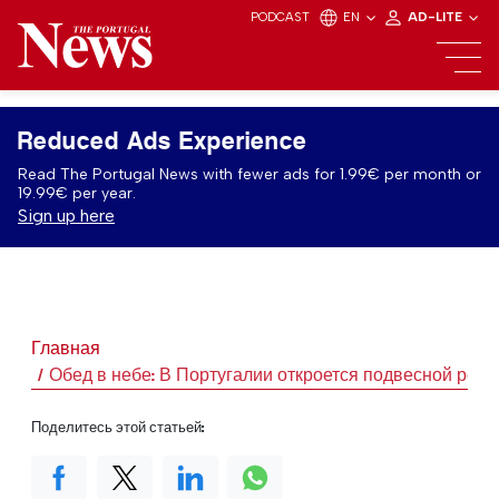
PODCAST
EN
AD-LITE
Reduced Ads Experience
Read The Portugal News with fewer ads for 1.99€ per month or
19.99€ per year.
Sign up here
Главная
Обед в небе: В Португалии откроется подвесной рест
Поделитесь этой статьей: