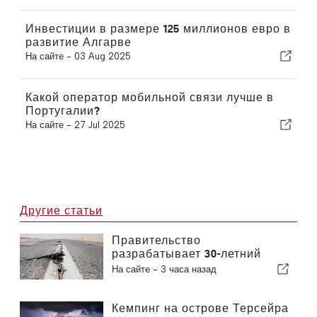
Инвестиции в размере 125 миллионов евро в
развитие Алгарве
На сайте -
03 Aug 2025
Какой оператор мобильной связи лучше в
Португалии?
На сайте -
27 Jul 2025
Другие статьи
Правительство
разрабатывает 30-летний
национальный план по
На сайте -
3 часа назад
повышению устойчивости
Португалии к сильным
землетрясениям
Кемпинг на острове Терсейра