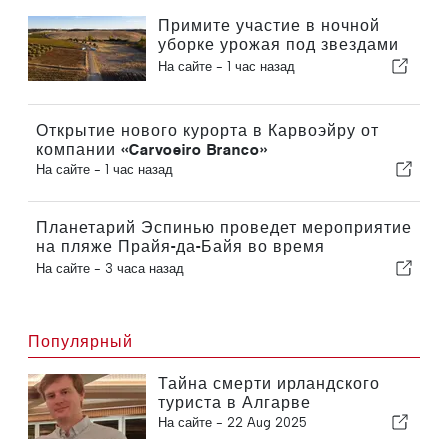
Примите участие в ночной
уборке урожая под звездами
в Алентежу
На сайте -
1 час назад
Открытие нового курорта в Карвоэйру от
компании «Carvoeiro Branco»
На сайте -
1 час назад
Планетарий Эспинью проведет мероприятие
на пляже Прайя-да-Байя во время
солнечного затмения в Португалии
На сайте -
3 часа назад
Популярный
Тайна смерти ирландского
туриста в Алгарве
На сайте -
22 Aug 2025