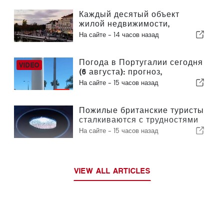
Чемпионата мира по футболу
2030 года в связи с кризисом
Каждый десятый объект
вокруг Сеуты
жилой недвижимости,
выставленный на продажу в
На сайте -
14 часов назад
Португалии, продается менее
чем за неделю
Погода в Португалии сегодня
(6 августа): прогноз,
температура и что ожидать
На сайте -
15 часов назад
Пожилые британские туристы
сталкиваются с трудностями
в связи с введением в
На сайте -
15 часов назад
Европейском союзе новых
процедур проверки
отпечатков пальцев
VIEW ALL ARTICLES