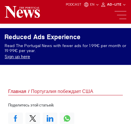
PODCAST
EN
AD-LITE
Reduced Ads Experience
Read The Portugal News with fewer ads for 1.99€ per month or
19.99€ per year.
Sign up here
Главная
Португалия побеждает США
Поделитесь этой статьей: