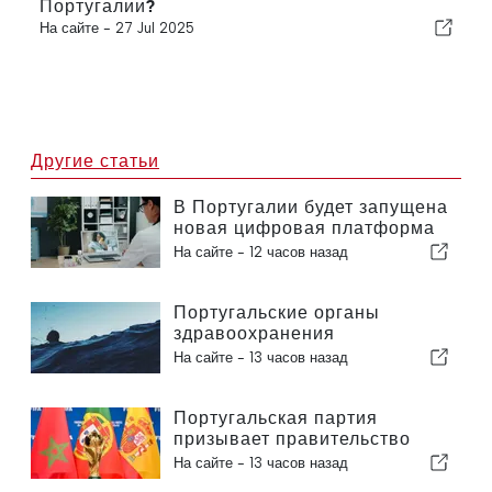
Португалии?
На сайте -
27 Jul 2025
Другие статьи
В Португалии будет запущена
новая цифровая платформа
в сфере здравоохранения
На сайте -
12 часов назад
Португальские органы
здравоохранения
предупреждают об опасности
На сайте -
13 часов назад
утопления
Португальская партия
призывает правительство
пересмотреть решение о
На сайте -
13 часов назад
проведении Марокко