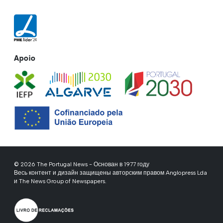
Apoio
© 2026 The Portugal News - Основан в 1977 году
Весь контент и дизайн защищены авторским правом Anglopress Lda
и The News Group of Newspapers.