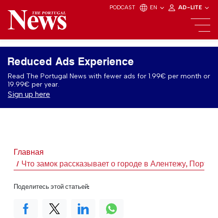
PODCAST
EN
AD-LITE
Reduced Ads Experience
Read The Portugal News with fewer ads for 1.99€ per month or
19.99€ per year.
Sign up here
Главная
Что замок рассказывает о городе в Алентежу, Португ
Поделитесь этой статьей: