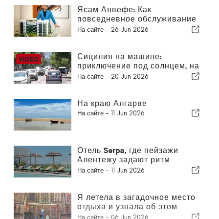
Ясам Аявефе: Как
повседневное обслуживание
определяет облик
На сайте -
26 Jun 2026
роскошного отеля на
Миконосе
Сицилия на машине:
приключение под солнцем, на
скорости и с легким трепетом
На сайте -
20 Jun 2026
На краю Алгарве
На сайте -
11 Jun 2026
Отель Serpa, где пейзажи
Алентежу задают ритм
времени
На сайте -
11 Jun 2026
Я летела в загадочное место
отдыха и узнала об этом
только после приземления.
На сайте -
06 Jun 2026