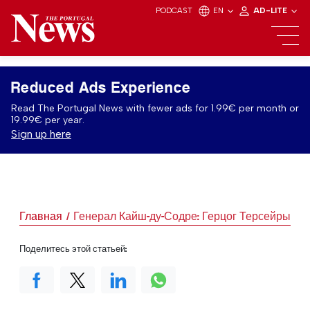
PODCAST
EN
AD-LITE
Reduced Ads Experience
Read The Portugal News with fewer ads for 1.99€ per month or
19.99€ per year.
Sign up here
Главная
Генерал Кайш-ду-Содре: Герцог Терсейры
Поделитесь этой статьей: