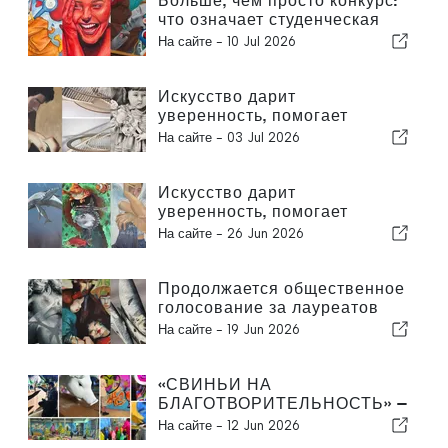
Больше, чем просто конкурс:
что означает студенческая
художественная премия для
На сайте -
10 Jul 2026
молодых художников
Искусство дарит
уверенность, помогает
самовыражаться и
На сайте -
03 Jul 2026
налаживать связи
Искусство дарит
уверенность, помогает
самовыражаться и
На сайте -
26 Jun 2026
налаживать связи
Продолжается общественное
голосование за лауреатов
Премии «Sovereign» в области
На сайте -
19 Jun 2026
студенческого искусства
Португалии 2026 года
«СВИНЬИ НА
БЛАГОТВОРИТЕЛЬНОСТЬ» —
специальный проект фонда
На сайте -
12 Jun 2026
Sovereign Art Foundation