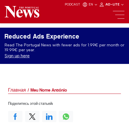
PODCAST
EN
AD-LITE
Reduced Ads Experience
Read The Portugal News with fewer ads for 1.99€ per month or
19.99€ per year.
Sign up here
Главная
Meu Nome António
Поделитесь этой статьей: